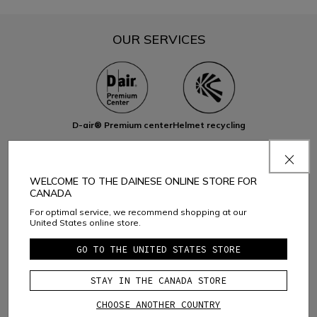
OUR SERVICES
D-air® Premium center
Helmet recycling
CATEGORIES YOU CAN FIND
WELCOME TO THE DAINESE ONLINE STORE FOR
CANADA
For optimal service, we recommend shopping at our
United States online store.
Motorbike
Bike
Ski
D-air®
D-air® Ski
GO TO THE UNITED STATES STORE
STAY IN THE CANADA STORE
CHOOSE ANOTHER COUNTRY
Custom Works
AGV
TCX