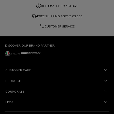
question_exchange
RETURNS UP TO 15 DAYS
local_shipping
FREE SHIPPING ABOVE
C$ 350
phone
CUSTOMER SERVICE
DISCOVER OUR BRAND PARTNER
CUSTOMER CARE
PRODUCTS
CORPORATE
LEGAL