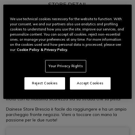
STORE DETAIL
Dainese Store Brescia si trova sulla strada principale che
collega la città al Lago di Garda, vicino al centro storico e a
We use technical cookies necessary for the website to function. With
soli 3 km dall’uscita autostradale Brescia Centro.
your consent, we and our partners also use analytics and profiling
cookies to understand how you use the site, improve our services, and
Vero e proprio punto di riferimento per il mondo delle due
personalize content. You can accept all cookies, reject non-essential
ruote, l’unico negozio ufficiale Dainese della provincia
ones, or manage your preferences at any time. For more information
DAINESE BRESCIA
organizza diversi motogiri che richiamano motociclisti esperti
on the cookies used and how personal data is processed, please see
our
Cookie Policy
& Privacy Policy.
e giovani appassionati anche per tour di più giornate. Fra le
iniziative del Dainese Store Brescia anche gli eventi in pista a
Franciacorta, dove siamo presenti per 72 giorni l’anno con
Your Privacy Rights
Riding School e offriamo il servizio di vendita e noleggio
prodotti.
In negozio sono disponibili tutte le linee dei top brand Dainese
Reject Cookies
Accept Cookies
e AGV per i prodotti moto, bici e sci. Protezioni e
abbigliamento tecnico di qualità per chi vuole vivere la propria
moto con la massima sicurezza sia su strada che su pista!
Dainese Store Brescia è facile da raggiungere e ha un ampio
parcheggio fronte negozio. Vieni a toccare con mano la
passione per le due ruote!