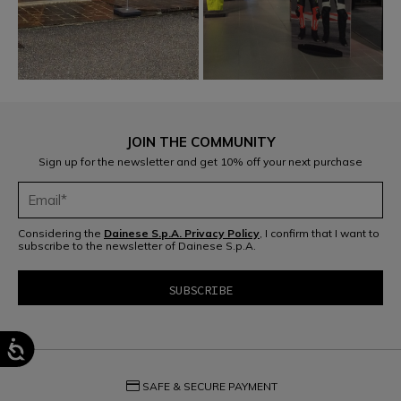
JOIN THE COMMUNITY
Sign up for the newsletter and get 10% off your next purchase
Considering the
Dainese S.p.A. Privacy Policy
, I confirm that I want to
subscribe to the newsletter of Dainese S.p.A.
credit_card
SAFE & SECURE PAYMENT