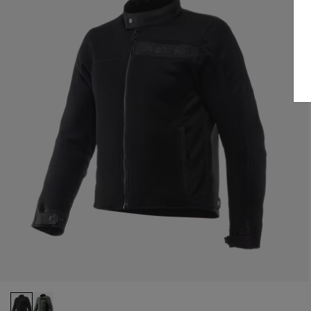
Comment s'habiller à moto en été : protection,
ventilation et confort.
LIRE LE GUIDE