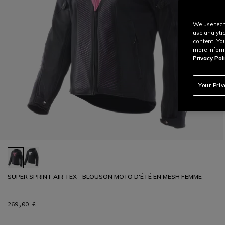
We use tech
use analyti
content. Yo
more inform
Privacy Poli
Your Pri
SUPER SPRINT AIR TEX - BLOUSON MOTO D'ÉTÉ EN MESH FEMME
269,00 €