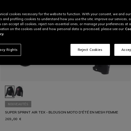
nical cookies necessary for the website to function. With your consent, we and our
cs and profiling cookies to understand how you use the site, improve our services, 
u can accept all cookies, reject non-essential ones, or manage your preferences at a
ation on the cookies used and how personal data is processed, please see our
Coo
cy.
vacy Rights
Reject Cookies
Accep
NOUVEAUTÉS
SUPER SPRINT AIR TEX - BLOUSON MOTO D'ÉTÉ EN MESH FEMME
269,00 €