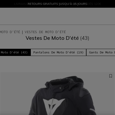
PROMOTIONS JUSQU'À-50 % – ACHETEZ MAINTENANT
RETOURS GRATUITS JUSQU'À 15 JOURS
MOTO D'ÉTÉ
VESTES DE MOTO D'ÉTÉ
Vestes De Moto D'été
(43)
 Moto D'été (43)
Pantalons De Moto D'été (19)
Gants De Moto 