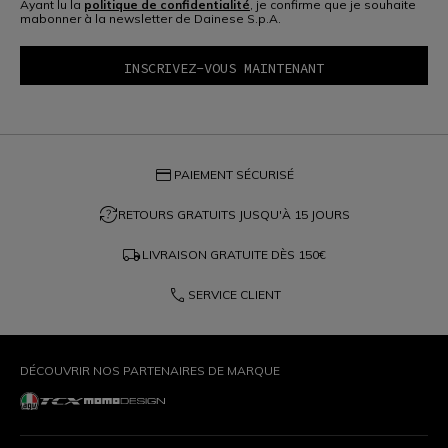
Ayant lu la
politique de confidentialité
, je confirme que je souhaite
mabonner à la newsletter de Dainese S.p.A.
credit_card
PAIEMENT SÉCURISÉ
question_exchange
RETOURS GRATUITS JUSQU'À 15 JOURS
local_shipping
LIVRAISON GRATUITE DÈS
150€
phone
SERVICE CLIENT
DÉCOUVRIR NOS PARTENAIRES DE MARQUE