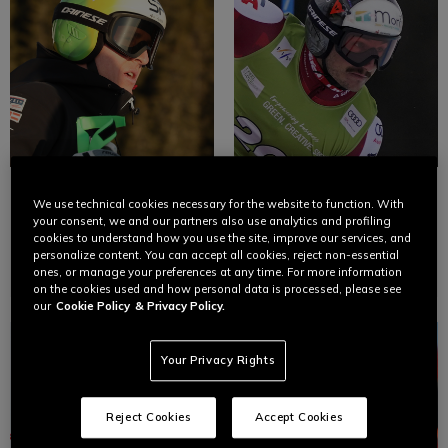
RAPHAEL
PATRICK
We use technical cookies necessary for the website to function. With
HAASER
FEURSTEIN
your consent, we and our partners also use analytics and profiling
cookies to understand how you use the site, improve our services, and
personalize content. You can accept all cookies, reject non-essential
Ski
Ski
ones, or manage your preferences at any time. For more information
on the cookies used and how personal data is processed, please see
our
Cookie Policy
& Privacy Policy.
Your Privacy Rights
Reject Cookies
Accept Cookies