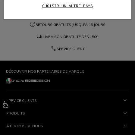
CHOISIR UN AUTRE PAYS
credit_card
PAIEMENT SÉCURISÉ
question_exchange
RETOURS GRATUITS JUSQU'À 15 JOURS
local_shipping
LIVRAISON GRATUITE DÈS
150€
phone
SERVICE CLIENT
DÉCOUVRIR NOS PARTENAIRES DE MARQUE
SERVICE CLIENTS
PRODUITS
À PROPOS DE NOUS