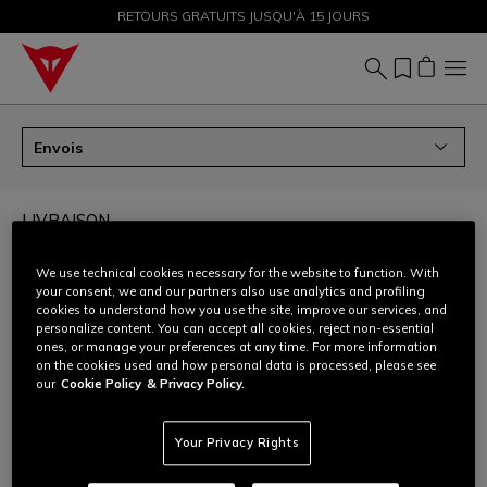
PROMOTIONS JUSQU'À-50 % – ACHETEZ MAINTENANT
RETOURS GRATUITS JUSQU'À 15 JOURS
Envois
LIVRAISON
We use technical cookies necessary for the website to function. With
Dans quels pays du monde expédiez-vous?
your consent, we and our partners also use analytics and profiling
cookies to understand how you use the site, improve our services, and
personalize content. You can accept all cookies, reject non-essential
Je ne trouve pas mon pays dans la liste des pays de
ones, or manage your preferences at any time. For more information
votre site, pourquoi ?
on the cookies used and how personal data is processed, please see
our
Cookie Policy
& Privacy Policy.
Frais de port
Your Privacy Rights
Quand recevrai-je ma commande ?