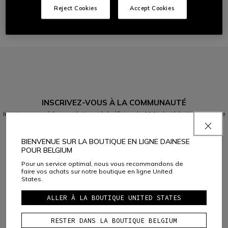
Reject Cookies
Accept Cookies
Comment puis-je suivre l'expédition de ma commande?
INSCRIVEZ-VOUS À LA COMMUNAUTÉ
Inscrivez-vous à la newsletter et bénéficiez de 10 % de réduction sur votre
prochain achat
BIENVENUE SUR LA BOUTIQUE EN LIGNE DAINESE
POUR BELGIUM
Ayant lu la
politique de confidentialité
, je confirme que je souhaite
Pour un service optimal, nous vous recommandons de
mabonner à la newsletter de Dainese S.p.A.
faire vos achats sur notre boutique en ligne United
States.
ALLER À LA BOUTIQUE UNITED STATES
RESTER DANS LA BOUTIQUE BELGIUM