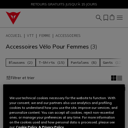
PROMOTIONS JUSQU'À-50 % – ACHETEZ MAINTENANT
RETOURS GRATUITS JUSQU'À 15 JOURS
ACCUEIL
VTT
FEMME
ACCESSOIRES
Accessoires Vélo Pour Femmes
(3)
Blousons (2)
T-Shirts (15)
Pantalons (8)
Gants (12)
Filtrer et trier
We use technical cookies necessary for the website to function. With
your consent, we and our partners also use analytics and profiling
cookies to understand how you use the site, improve our services, and
personalize content. You can accept all cookies, reject non-essential
ones, or manage your preferences at any time. For more information
on the cookies used and how personal data is processed, please see
our
Cookie Policy
& Privacy Policy.