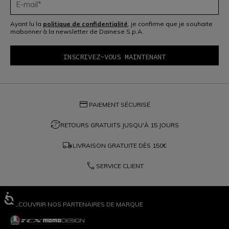
Ayant lu la
politique de confidentialité
, je confirme que je souhaite
mabonner à la newsletter de Dainese S.p.A.
credit_card
PAIEMENT SÉCURISÉ
question_exchange
RETOURS GRATUITS JUSQU'À 15 JOURS
local_shipping
LIVRAISON GRATUITE DÈS
150€
phone
SERVICE CLIENT
DÉCOUVRIR NOS PARTENAIRES DE MARQUE