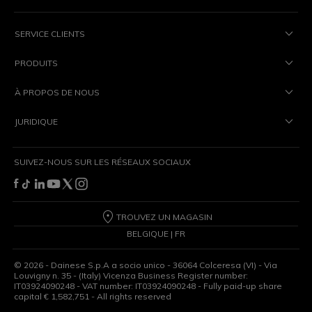
SERVICE CLIENTS
PRODUITS
À PROPOS DE NOUS
JURIDIQUE
SUIVEZ-NOUS SUR LES RÉSEAUX SOCIAUX
TROUVEZ UN MAGASIN
BELGIQUE | FR
©
2026
- Dainese S.p.A a socio unico - 36064 Colceresa (VI) - Via
Louvigny n. 35 - (Italy) Vicenza Business Register number:
IT03924090248 - VAT number: IT03924090248 - Fully paid-up share
capital € 1,582,751 - All rights reserved