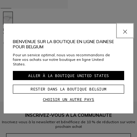
HUMPBACK H2O - POCHE À EAU
VÉLO POUR RIVAL VEST PRO
BIENVENUE SUR LA BOUTIQUE EN LIGNE DAINESE
69,95 €
34,97 €
-50%
POUR BELGIUM
Pour un service optimal, nous vous recommandons de
faire vos achats sur notre boutique en ligne United
States.
1
ALLER À LA BOUTIQUE UNITED STATES
RESTER DANS LA BOUTIQUE BELGIUM
CHOISIR UN AUTRE PAYS
INSCRIVEZ-VOUS À LA COMMUNAUTÉ
Inscrivez-vous à la newsletter et bénéficiez de 10 % de réduction sur votre
prochain achat