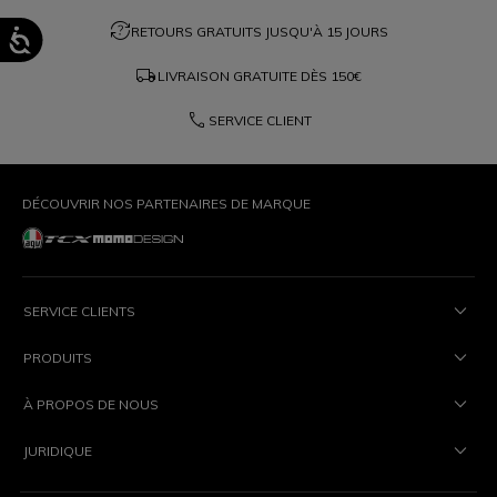
question_exchange
RETOURS GRATUITS JUSQU'À 15 JOURS
local_shipping
LIVRAISON GRATUITE DÈS
150€
phone
SERVICE CLIENT
DÉCOUVRIR NOS PARTENAIRES DE MARQUE
SERVICE CLIENTS
PRODUITS
À PROPOS DE NOUS
JURIDIQUE