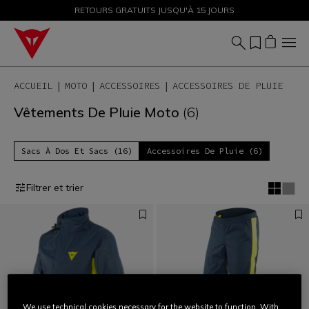
PROMOTIONS JUSQU'À-50 % – ACHETEZ MAINTENANT
RETOURS GRATUITS JUSQU'À 15 JOURS
ACCUEIL
MOTO
ACCESSOIRES
ACCESSOIRES DE PLUIE
Vêtements De Pluie Moto
(6)
Sacs À Dos Et Sacs (16)
Accessoires De Pluie (6)
Filtrer et trier
We use technical cookies necessary for the website to function. With