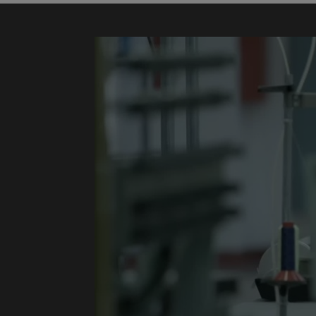
Collaborez directement avec l’équipe Custom 
et tout sera préparé et traité à l’endroit
de 
DÉMARREZ LE PROCESSUS SUR