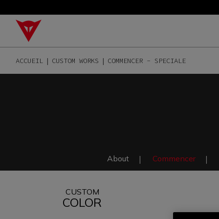
ACCUEIL
CUSTOM WORKS
COMMENCER - SPECIALE
About
Commencer
CUSTOM
COLOR