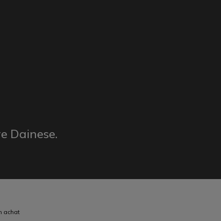
re Dainese.
n achat