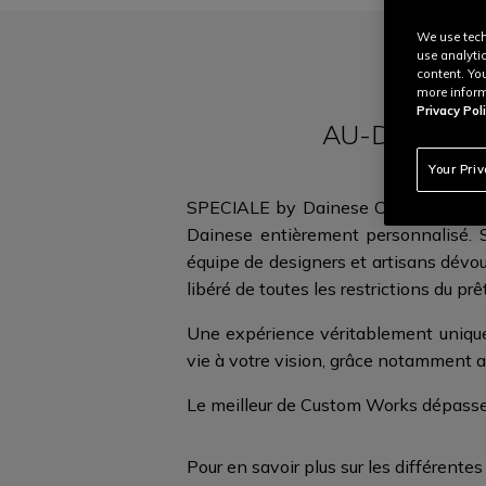
We use tech
use analyti
content. Yo
more inform
Privacy Poli
AU-DELÀ DE
Your Pri
SPECIALE by Dainese Custom Works es
Dainese entièrement personnalisé. San
équipe de designers et artisans dévo
libéré de toutes les restrictions du
prê
Une expérience véritablement unique,
vie à votre vision, grâce notamment 
Le meilleur de Custom Works dépass
Pour en savoir plus sur les différente