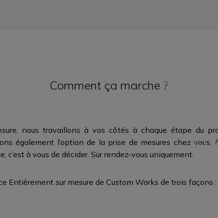
L’un de nos con
point un vêt
personnalisé à 
couleur du fil 
imprimés, c’est 
Comment ça marche ?
ambassadeurs de 
monde entie
sure, nous travaillons à vos côtés à chaque étape du proc
ns également l’option de la prise de mesures chez vous, 
AU 
, c’est à vous de décider.
Sur rendez-vous uniquement.
Rejoignez-nous
Pour celles e
vice Entièrement sur mesure de Custom Works
de trois façons :
l’événement, 
OUS
participer au
sera présent p
vêtements spéci
d’ organiser 