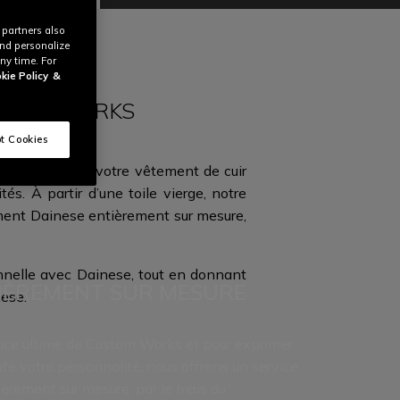
 partners also
and personalize
ny time. For
kie Policy
&
USTOM WORKS
t Cookies
éer librement votre vêtement de cuir
és. À partir d’une toile vierge, notre
ement Dainese entièrement sur mesure,
onnelle avec Dainese, tout en donnant
IÈREMENT SUR MESURE
nese.
ence ultime de Custom Works et pour exprimer
te votre personnalité, nous offrons un service
ièrement sur mesure, par le biais du