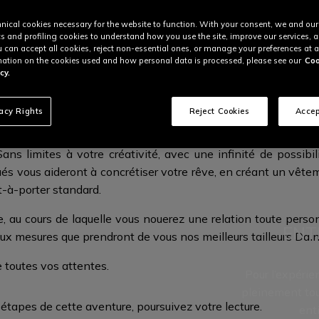
nical cookies necessary for the website to function. With your consent, we and our
cs and profiling cookies to understand how you use the site, improve our services, 
u can accept all cookies, reject non-essential ones, or manage your preferences at a
ation on the cookies used and how personal data is processed, please see our
Coo
cy.
 L’UNIQUE, LE NEC PLUS ULTRA DE C
vacy Rights
Reject Cookies
Accep
t le service exclusif Custom Works qui vous permet de cr
s limites à votre créativité, avec une infinité de possibilit
ués vous aideront à concrétiser votre rêve, en créant un vêt
t-à-porter standard.
 au cours de laquelle vous nouerez une relation toute pers
ENT
aux mesures que prendront de vous nos meilleurs
tailleurs Dai
e toutes
vos attentes.
Pour l’expéri
pleinement tou
s étapes de cette aventure, poursuivez
votre lecture.
ent