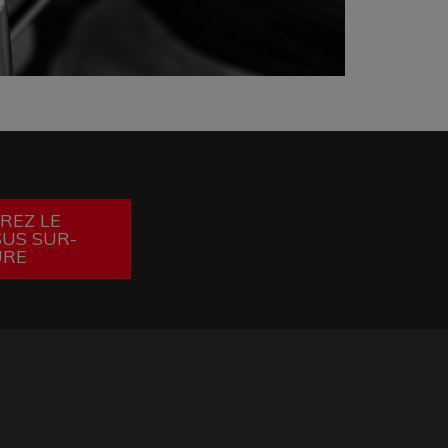
REZ LE
US SUR-
URE