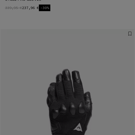
339,95 €
237,96 €
-30%