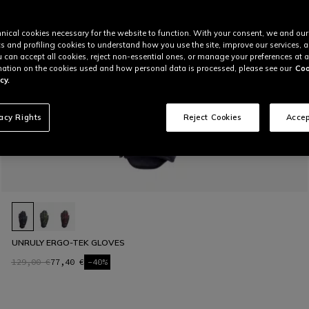
nical cookies necessary for the website to function. With your consent, we and our
cs and profiling cookies to understand how you use the site, improve our services, 
u can accept all cookies, reject non-essential ones, or manage your preferences at a
ation on the cookies used and how personal data is processed, please see our
Coo
cy.
vacy Rights
Reject Cookies
Accep
UNRULY ERGO-TEK GLOVES
129,00 €
77,40 €
-40%