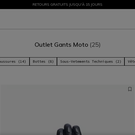
PROMOTIONS JUSQU'À-50 % – ACHETEZ MAINTENANT
RETOURS GRATUITS JUSQU'À 15 JOURS
Outlet Gants Moto
(25)
aussures (14)
Bottes (8)
Sous-Vetements Techniques (2)
Vêt