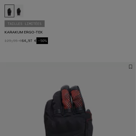
TAILLES LIMITÉES
KARAKUM ERGO-TEK
129,95 €
64,97 €
-50%