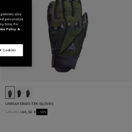
 partners also
and personalize
ny time. For
kie Policy
&
t Cookies
UNRULY ERGO-TEK GLOVES
129,00 €
64,50 €
-50%