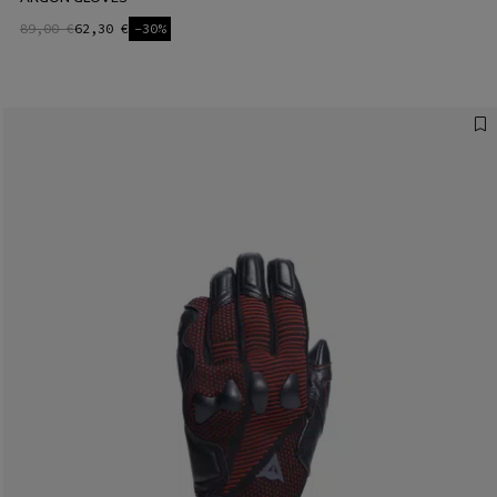
89,00 €
62,30 €
-30%