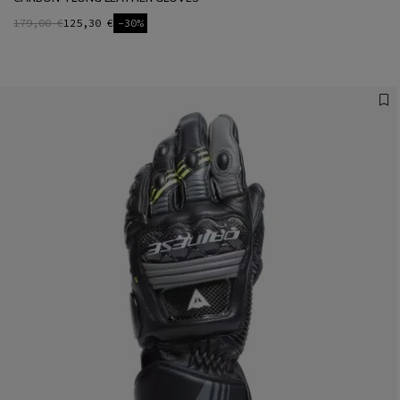
179,00 €
125,30 €
-30%