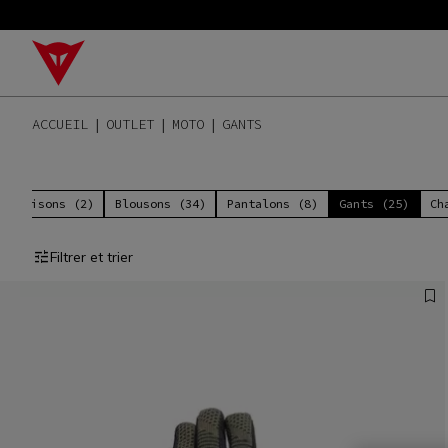
ACCUEIL
OUTLET
MOTO
GANTS
mbinaisons (2)
Blousons (34)
Pantalons (8)
Gants (25)
Ch
Filtrer et trier