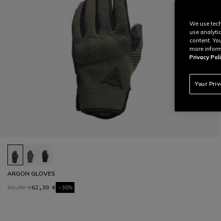
We use tech
use analyti
content. Yo
more inform
Privacy Poli
Your Pri
ARGON GLOVES
89,00 €
62,30 €
-30%