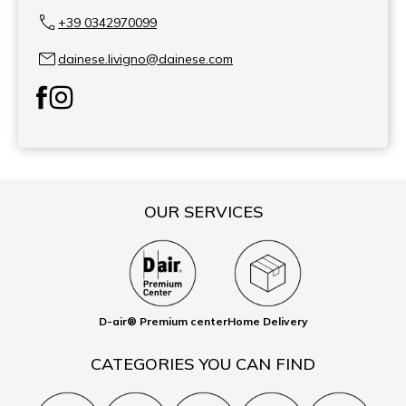
+39 0342970099
dainese.livigno@dainese.com
OUR SERVICES
D-air® Premium center
Home Delivery
CATEGORIES YOU CAN FIND