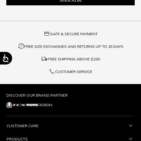
credit_card
SAFE & SECURE PAYMENT
question_exchange
FREE SIZE EXCHANGES AND RETURNS UP TO 15 DAYS
local_shipping
FREE SHIPPING ABOVE
$200
phone
CUSTOMER SERVICE
DISCOVER OUR BRAND PARTNER
CUSTOMER CARE
PRODUCTS