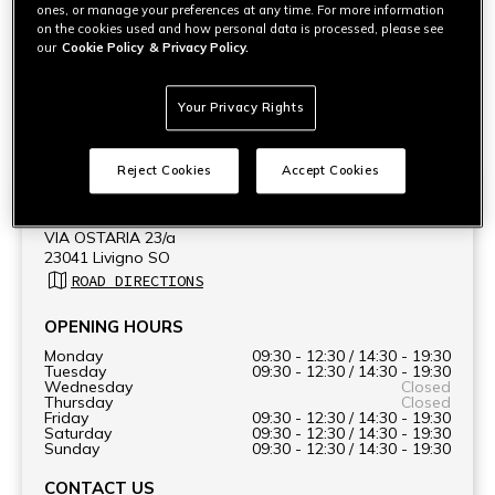
composto da appassionati, è pronto a seguire con
ones, or manage your preferences at any time. For more information
professionalità ogni cliente per una consulenza
on the cookies used and how personal data is processed, please see
personalizzata.
our
Cookie Policy
& Privacy Policy.
Dainese Livigno si trova nell'alta Valtellina, al confine tra Italia
e Svizzera, tra le località sciistiche più rinomate dagli
Your Privacy Rights
appassionati dello sci alpino e vicino ai passi più iconici per gli
amanti delle due ruote.
Reject Cookies
Accept Cookies
ADDRESS
VIA OSTARIA 23/a
23041 Livigno SO
ROAD DIRECTIONS
OPENING HOURS
Monday
09:30 - 12:30 / 14:30 - 19:30
Tuesday
09:30 - 12:30 / 14:30 - 19:30
Wednesday
Closed
Thursday
Closed
Friday
09:30 - 12:30 / 14:30 - 19:30
Saturday
09:30 - 12:30 / 14:30 - 19:30
Sunday
09:30 - 12:30 / 14:30 - 19:30
CONTACT US