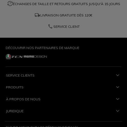
question_exchange
ÉCHANGES DE TAILLE ET RETOURS GRATUITS JUSQU'À 15 JOURS
local_shipping
LIVRAISON GRATUITE DÈS
120€
phone
SERVICE CLIENT
DÉCOUVRIR NOS PARTENAIRES DE MARQUE
SERVICE CLIENTS
PRODUITS
À PROPOS DE NOUS
JURIDIQUE