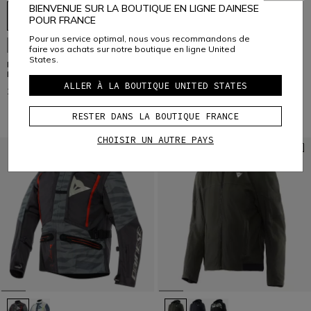
BIENVENUE SUR LA BOUTIQUE EN LIGNE DAINESE
POUR FRANCE
Pour un service optimal, nous vous recommandons de
NOUVEAUTÉS
NOUVEAUTÉS
faire vos achats sur notre boutique en ligne United
States.
IGNITE 2 TEX VR46 - BLOUSON
MARVILA TEX - BLOUSON MOTO
MOTO EN TEXTILE HOMME
EN TEXTILE HOMME
ALLER À LA BOUTIQUE UNITED STATES
259,00 €
349,00 €
RESTER DANS LA BOUTIQUE FRANCE
CHOISIR UN AUTRE PAYS