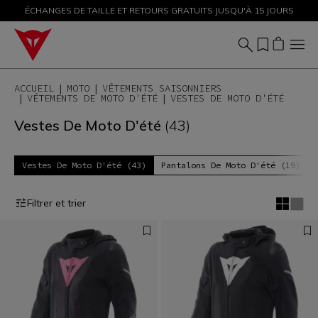
ÉCHANGES DE TAILLE ET RETOURS GRATUITS JUSQU'À 15 JOURS
PROMOTIONS JUSQU'À-50 % – ACHETEZ MAINTENANT
ACCUEIL
MOTO
VÊTEMENTS SAISONNIERS
VÊTEMENTS DE MOTO D'ÉTÉ
VESTES DE MOTO D'ÉTÉ
Vestes De Moto D'été
(43)
Vestes De Moto D'été (43)
Pantalons De Moto D'été (19)
Filtrer et trier