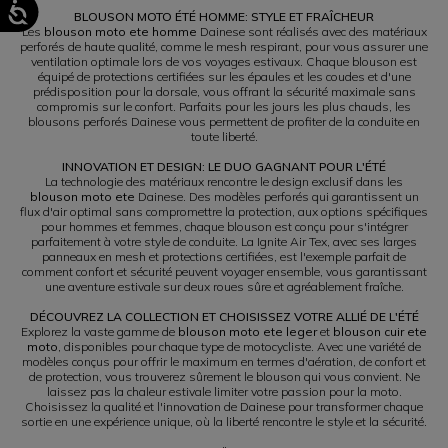
BLOUSON MOTO ÉTÉ HOMME: STYLE ET FRAÎCHEUR
Les
blouson moto ete homme
Dainese sont réalisés avec des matériaux
perforés de haute qualité, comme le mesh respirant, pour vous assurer une
ventilation optimale lors de vos voyages estivaux. Chaque blouson est
équipé de protections certifiées sur les épaules et les coudes et d'une
prédisposition pour la dorsale, vous offrant la sécurité maximale sans
compromis sur le confort. Parfaits pour les jours les plus chauds, les
blousons perforés Dainese vous permettent de profiter de la conduite en
toute liberté.
INNOVATION ET DESIGN: LE DUO GAGNANT POUR L'ÉTÉ
La technologie des matériaux rencontre le design exclusif dans les
blouson moto ete
Dainese. Des modèles perforés qui garantissent un
flux d'air optimal sans compromettre la protection, aux options spécifiques
pour hommes et femmes, chaque blouson est conçu pour s'intégrer
parfaitement à votre style de conduite. La Ignite Air Tex, avec ses larges
panneaux en mesh et protections certifiées, est l'exemple parfait de
comment confort et sécurité peuvent voyager ensemble, vous garantissant
une aventure estivale sur deux roues sûre et agréablement fraîche.
DÉCOUVREZ LA COLLECTION ET CHOISISSEZ VOTRE ALLIÉ DE L'ÉTÉ
Explorez la vaste gamme de
blouson moto ete leger
et
blouson cuir ete
moto
, disponibles pour chaque type de motocycliste. Avec une variété de
modèles conçus pour offrir le maximum en termes d'aération, de confort et
de protection, vous trouverez sûrement le blouson qui vous convient. Ne
laissez pas la chaleur estivale limiter votre passion pour la moto.
Choisissez la qualité et l'innovation de Dainese pour transformer chaque
sortie en une expérience unique, où la liberté rencontre le style et la sécurité.