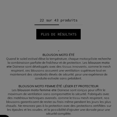
22 sur 43 produits
PLUS DE RÉSULTATS
1
2
"
BLOUSON MOTO ÉTÉ
Quand le soleil estival élève la température, chaque motocycliste recherche
la combinaison parfaite de fraîcheur et de protection. Les
blouson moto
ete
Dainese sont développés avec des tissus innovants, comme le mesh
respirant, ces blousons assurent une ventilation supérieure tout en
maintenant des standards élevés de sécurité, pour une expérience de
conduite estivale sans précédent.
BLOUSON MOTO FEMME ÉTÉ: LÉGER ET PROTECTEUR
Les
blouson moto femme ete
Dainese sont conçus pour offrir le
maximum de ventilation sans compromettre la sécurité. Fabriqués avec
des matériaux techniques avancés, comme le tissu mesh respirant, nos
blousons garantissent de rester au frais même pendant les jours les plus
chauds. Ne renoncez pas à la protection avec des protections certifiées sur
les épaules et les coudes, et la possibilité d'ajouter une dorsale pour une
sécurité complète.