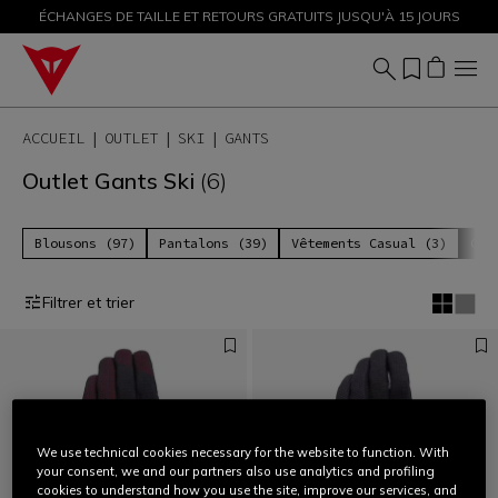
ÉCHANGES DE TAILLE ET RETOURS GRATUITS JUSQU'À 15 JOURS
PROMOTIONS JUSQU'À-50 % – ACHETEZ MAINTENANT
ACCUEIL
OUTLET
SKI
GANTS
Outlet Gants Ski
(6)
Blousons (97)
Pantalons (39)
Vêtements Casual (3)
Gan
Filtrer et trier
We use technical cookies necessary for the website to function. With
your consent, we and our partners also use analytics and profiling
cookies to understand how you use the site, improve our services, and