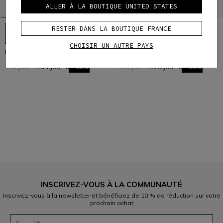
ALLER À LA BOUTIQUE UNITED STATES
RESTER DANS LA BOUTIQUE FRANCE
CHOISIR UN AUTRE PAYS
HP - GANTS DE SKI HOMME
HP ERGOTEK GANTS SKI HOMME
149,00 €
104,30 €
-30%
179,00 €
125,30 €
-30%
1
INSCRIVEZ-VOUS À LA COMMUNAUTÉ
Inscrivez-vous à la newsletter et bénéficiez de 10 % de réduction sur votre
prochain achat