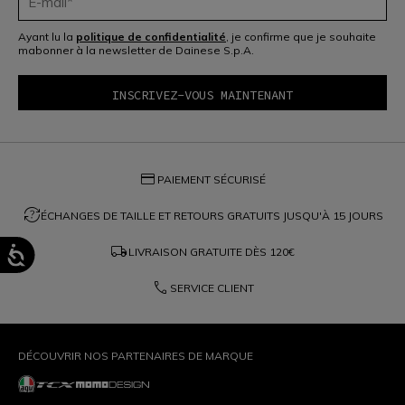
Ayant lu la
politique de confidentialité
, je confirme que je souhaite
mabonner à la newsletter de Dainese S.p.A.
credit_card
PAIEMENT SÉCURISÉ
question_exchange
ÉCHANGES DE TAILLE ET RETOURS GRATUITS JUSQU'À 15 JOURS
local_shipping
LIVRAISON GRATUITE DÈS
120€
phone
SERVICE CLIENT
DÉCOUVRIR NOS PARTENAIRES DE MARQUE