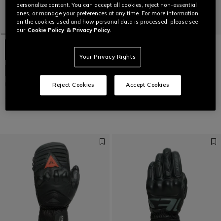
personalize content. You can accept all cookies, reject non-essential
ones, or manage your preferences at any time. For more information
on the cookies used and how personal data is processed, please see
our
Cookie Policy
& Privacy Policy.
Your Privacy Rights
KNIT GANTS SKI HOMME
TAILLES LIMITÉES
129,00 €
90,30 €
-30%
KNIT GANTS SKI HOMME
Reject Cookies
Accept Cookies
129,00 €
90,30 €
-30%