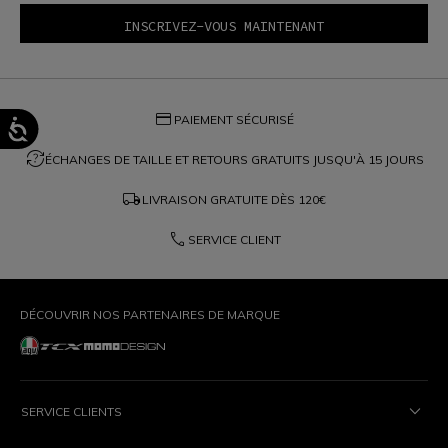
credit_card
PAIEMENT SÉCURISÉ
question_exchange
ÉCHANGES DE TAILLE ET RETOURS GRATUITS JUSQU'À 15 JOURS
local_shipping
LIVRAISON GRATUITE DÈS
120€
phone
SERVICE CLIENT
DÉCOUVRIR NOS PARTENAIRES DE MARQUE
SERVICE CLIENTS