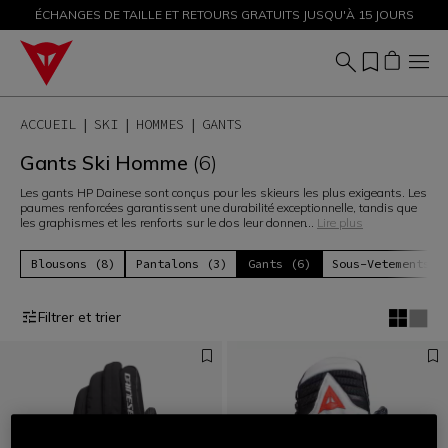
ÉCHANGES DE TAILLE ET RETOURS GRATUITS JUSQU'À 15 JOURS
PROMOTIONS JUSQU'À-50 % – ACHETEZ MAINTENANT
ACCUEIL
SKI
HOMMES
GANTS
Gants Ski Homme
(6)
Les gants HP Dainese sont conçus pour les skieurs les plus exigeants. Les
paumes renforcées garantissent une durabilité exceptionnelle, tandis que
les graphismes et les renforts sur le dos leur donnen
...
Lire plus
Blousons (8)
Pantalons (3)
Gants (6)
Sous-Vetements T
Filtrer et trier