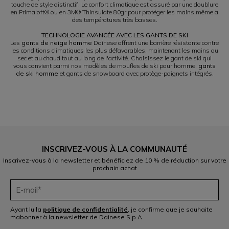
touche de style distinctif. Le confort climatique est assuré par une doublure
en Primaloft® ou en 3M® Thinsulate 80gr pour protéger les mains même à
des températures très basses.
TECHNOLOGIE AVANCÉE AVEC LES GANTS DE SKI
Les
gants de neige homme
Dainese offrent une barrière résistante contre
les conditions climatiques les plus défavorables, maintenant les mains au
sec et au chaud tout au long de l'activité. Choisissez le gant de ski qui
vous convient parmi nos modèles de moufles de ski pour homme,
gants
de ski homme
et gants de snowboard avec protège-poignets intégrés.
INSCRIVEZ-VOUS À LA COMMUNAUTÉ
Inscrivez-vous à la newsletter et bénéficiez de 10 % de réduction sur votre
prochain achat
Ayant lu la
politique de confidentialité
, je confirme que je souhaite
mabonner à la newsletter de Dainese S.p.A.