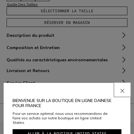
Guide Des Tailles
SÉLECTIONNER LA TAILLE
RÉSERVER EN MAGASIN
Description du produit
Composition et Entretien
Qualités ou caractéristiques environnementales
Livraison et Retours
Service Client
Garantie
BIENVENUE SUR LA BOUTIQUE EN LIGNE DAINESE
POUR FRANCE
À PORTER AVEC
Pour un service optimal, nous vous recommandons de
faire vos achats sur notre boutique en ligne United
States.
ALLER À LA BOUTIQUE UNITED STATES