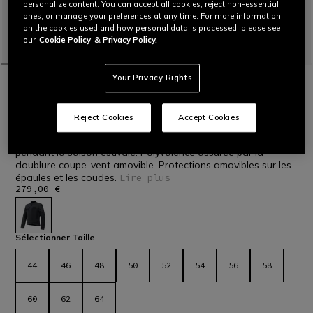
personalize content. You can accept all cookies, reject non-essential
ones, or manage your preferences at any time. For more information
on the cookies used and how personal data is processed, please see
our
Cookie Policy
& Privacy Policy.
Your Privacy Rights
ACCUEIL
MOTO
HOMMES
BLOUSONS
TISSUS
NOUVEAUTÉS
ALFAMA AIR TEX - BLOUSON MOTO D'ÉTÉ
Reject Cookies
Accept Cookies
EN MESH HOMME
Veste de moto pour homme ventilée en tissu mesh à utiliser
pendant la saison estivale. Polyvalence assurée par la
doublure coupe-vent amovible. Protections amovibles sur les
épaules et les coudes.
Lire plus
279,00 €
sélectionné
Sélectionner Taille
44
46
48
50
52
54
56
58
60
62
64