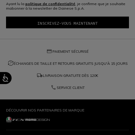
Ayant lu la
politique de confidentialité
, je confirme que je souhaite
mabonner à la newsletter de Dainese S.p.A.
credit_card
PAIEMENT SÉCURISÉ
question_exchange
ÉCHANGES DE TAILLE ET RETOURS GRATUITS JUSQU'À 15 JOURS
local_shipping
LIVRAISON GRATUITE DÈS
120€
phone
SERVICE CLIENT
DÉCOUVRIR NOS PARTENAIRES DE MARQUE