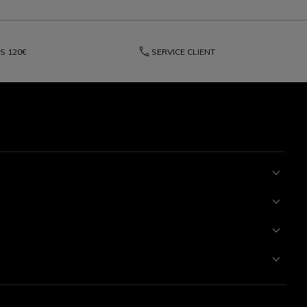
phone
ÈS
120€
SERVICE CLIENT