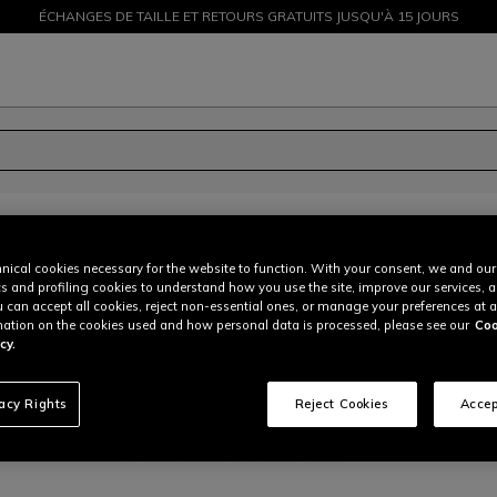
ÉCHANGES DE TAILLE ET RETOURS GRATUITS JUSQU'À 15 JOURS
PROMOTIONS JUSQU'À-50 % – ACHETEZ MAINTENANT
nical cookies necessary for the website to function. With your consent, we and our
pag:
of
13
cs and profiling cookies to understand how you use the site, improve our services, 
u can accept all cookies, reject non-essential ones, or manage your preferences at a
ation on the cookies used and how personal data is processed, please see our
Coo
cy.
vacy Rights
Reject Cookies
Accep