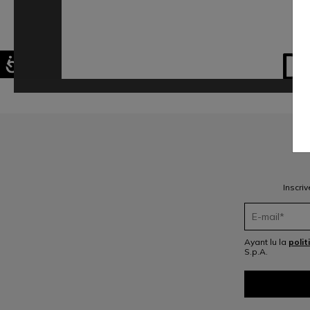
D
Inscri
Ayant lu la
polit
S.p.A.