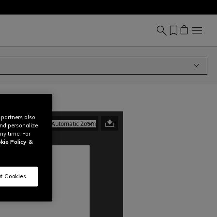
 partners also
and personalize
ny time. For
kie Policy
&
t Cookies