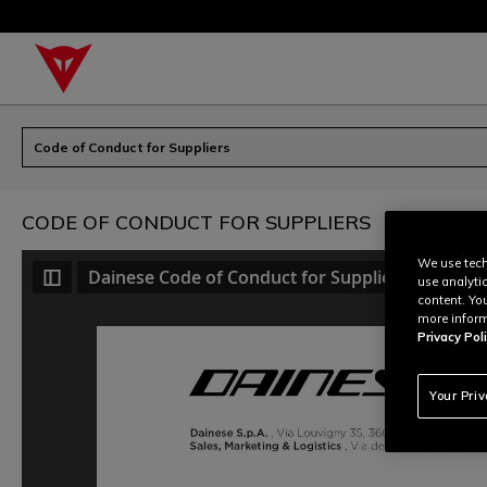
Code of Conduct for Suppliers
CODE OF CONDUCT FOR SUPPLIERS
We use tech
Dainese Code of Conduct for Suppliers
use analyti
content. Yo
more inform
Privacy Poli
Your Pri