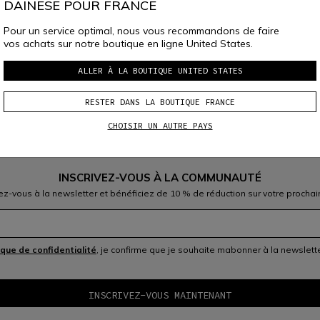
DAINESE POUR FRANCE
Pour un service optimal, nous vous recommandons de faire
vos achats sur notre boutique en ligne United States.
ainese 
Group
ALLER À LA BOUTIQUE UNITED STATES
RESTER DANS LA BOUTIQUE FRANCE
CHOISIR UN AUTRE PAYS
INSCRIVEZ-VOUS À LA COMMUNAUTÉ
vez-vous à la newsletter et bénéficiez de 10 % de réduction sur votre prochai
V.0
Se
ptember
2020
ique de confidentialité
, je confirme que je souhaite mabonner à la newslet