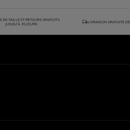
 DE TAILLE ET RETOURS GRATUITS
local_shipping
LIVRAISON GRATUITE D
JUSQU'À 15 JOURS
1