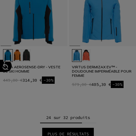
ETRA AEROSENSE-DRY - VESTE
VIRTUS DERMIZAX EV™ -
DE SKI HOMME
DOUDOUNE IMPERMÉABLE POUR
FEMME
449,00 €
314,30 €
-30%
579,00 €
405,30 €
-30%
24 sur 32 produits
PLUS DE RÉSULTATS