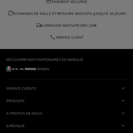
credit_card
PAIEMENT SÉCURISÉ
question_exchange
ÉCHANGES DE TAILLE ET RETOURS GRATUITS JUSQU'À 15 JOURS
local_shipping
LIVRAISON GRATUITE DÈS
120€
phone
SERVICE CLIENT
DÉCOUVRIR NOS PARTENAIRES DE MARQUE
SERVICE CLIENTS
PRODUITS
À PROPOS DE NOUS
JURIDIQUE