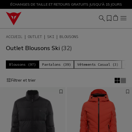
ÉCHANGES DE TAILLE ET RETOURS GRATUITS JUSQU'À 15 JOURS
PROMOTIONS JUSQU'À-50 % – ACHETEZ MAINTENANT
ACCUEIL
OUTLET
SKI
BLOUSONS
Outlet Blousons Ski
(32)
Blousons (97)
Pantalons (39)
Vêtements Casual (3)
Gan
Filtrer et trier