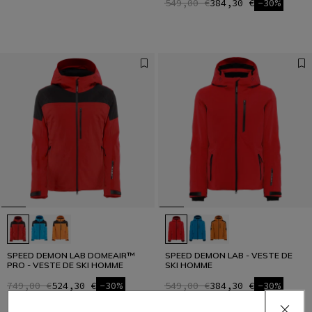
549,00 €
384,30 €
-30%
SPEED DEMON LAB DOMEAIR™
SPEED DEMON LAB - VESTE DE
PRO - VESTE DE SKI HOMME
SKI HOMME
749,00 €
524,30 €
-30%
549,00 €
384,30 €
-30%