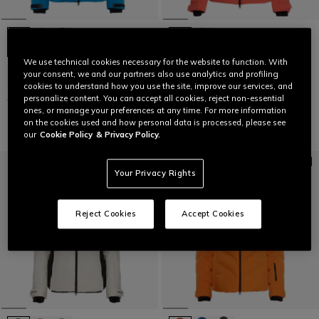
We use technical cookies necessary for the website to function. With
SPEED DEMON LAB - VESTE DE
ZIVES AEROSENSE-DRY - VESTE
your consent, we and our partners also use analytics and profiling
SKI HOMME
REMBOURRÉE FEMME
cookies to understand how you use the site, improve our services, and
personalize content. You can accept all cookies, reject non-essential
549,00 €
384,30 €
-30%
499,00 €
349,30 €
-30%
ones, or manage your preferences at any time. For more information
on the cookies used and how personal data is processed, please see
our
Cookie Policy
& Privacy Policy.
Your Privacy Rights
Reject Cookies
Accept Cookies