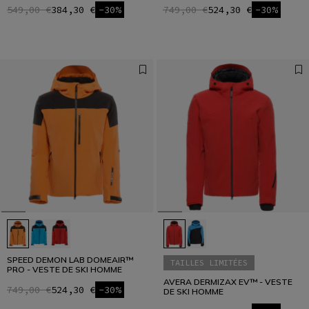
549,00 €
384,30 €
-30%
749,00 €
524,30 €
-30%
SPEED DEMON LAB DOMEAIR™
TAILLES LIMITÉES
PRO - VESTE DE SKI HOMME
AVERA DERMIZAX EV™ - VESTE
749,00 €
524,30 €
-30%
DE SKI HOMME