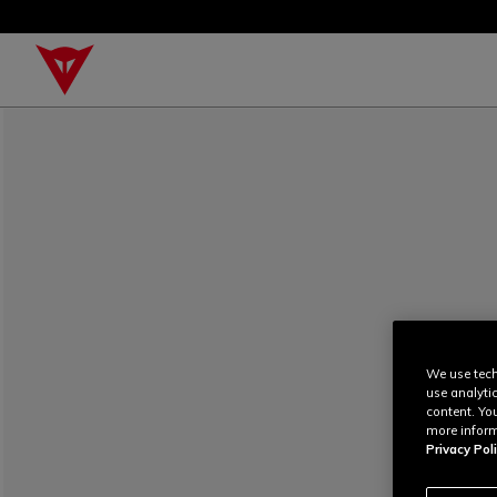
We use tech
use analyti
content. Yo
more inform
Privacy Poli