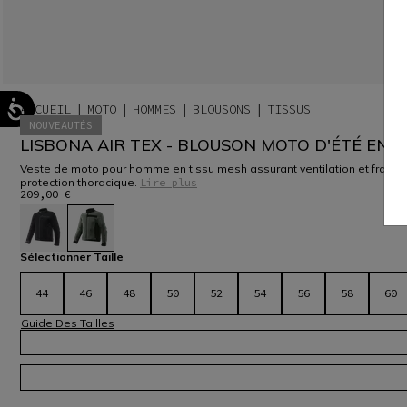
ACCUEIL
MOTO
HOMMES
BLOUSONS
TISSUS
NOUVEAUTÉS
LISBONA AIR TEX - BLOUSON MOTO D'ÉTÉ EN 
Veste de moto pour homme en tissu mesh assurant ventilation et fraîcheu
protection thoracique.
Lire plus
209,00 €
sélectionné
Sélectionner Taille
44
46
48
50
52
54
56
58
60
Guide Des Tailles