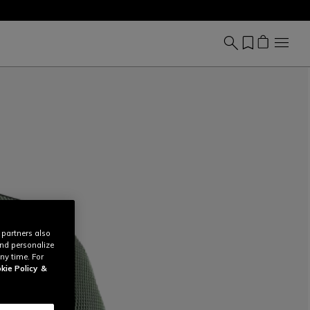
 partners also
and personalize
ny time. For
kie Policy
&