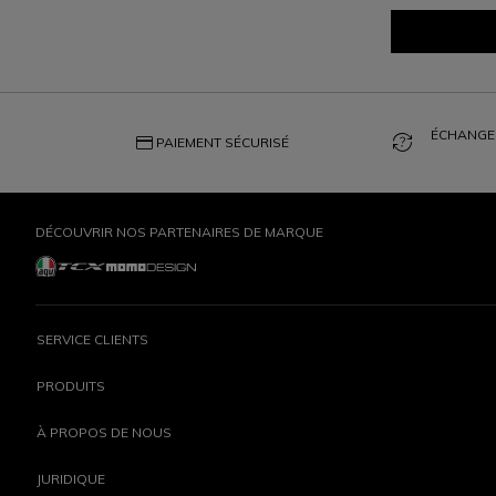
ÉCHANGES
credit_card
question_exchange
PAIEMENT SÉCURISÉ
DÉCOUVRIR NOS PARTENAIRES DE MARQUE
SERVICE CLIENTS
PRODUITS
À PROPOS DE NOUS
JURIDIQUE