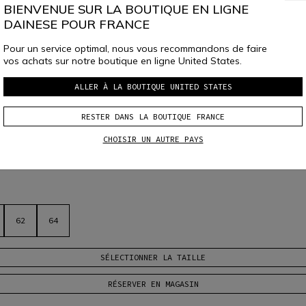
BIENVENUE SUR LA BOUTIQUE EN LIGNE
DAINESE POUR FRANCE
Pour un service optimal, nous vous recommandons de faire
vos achats sur notre boutique en ligne United States.
ALLER À LA BOUTIQUE UNITED STATES
TEXTILE HOMME
RESTER DANS LA BOUTIQUE FRANCE
r idéales pendant la saison la plus chaude. Protections amovibles sur les é
CHOISIR UN AUTRE PAYS
62
64
SÉLECTIONNER LA TAILLE
RÉSERVER EN MAGASIN