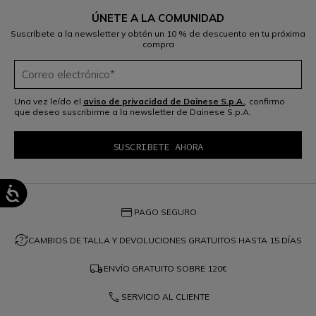
ÚNETE A LA COMUNIDAD
Suscríbete a la newsletter y obtén un 10 % de descuento en tu próxima
compra
Una vez leído el
aviso de privacidad de Dainese S.p.A.
, confirmo
que deseo suscribirme a la newsletter de Dainese S.p.A.
credit_card
PAGO SEGURO
question_exchange
CAMBIOS DE TALLA Y DEVOLUCIONES GRATUITOS HASTA 15 DÍAS
local_shipping
ENVÍO GRATUITO SOBRE
120€
phone
SERVICIO AL CLIENTE