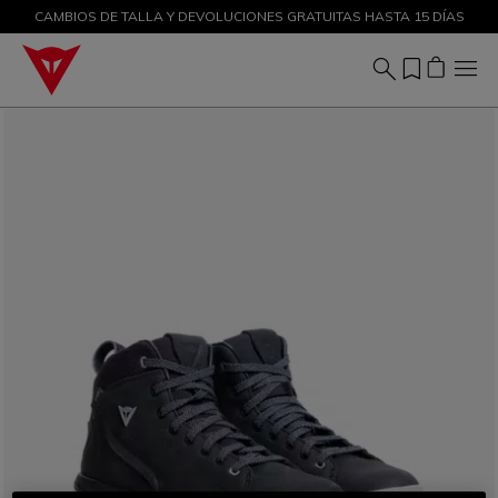
CAMBIOS DE TALLA Y DEVOLUCIONES GRATUITAS HASTA 15 DÍAS
DESCUENTOS DE HASTA EL 50 % – ¡COMPRA AHORA