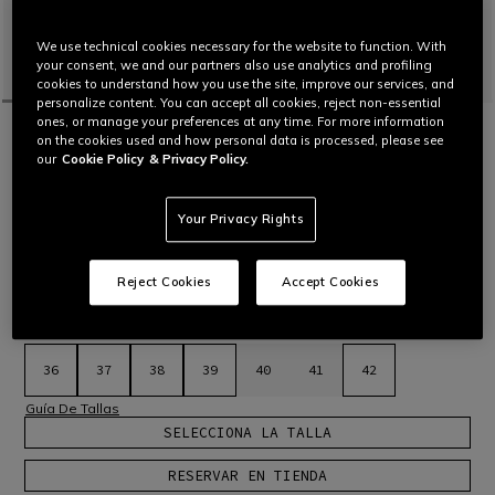
We use technical cookies necessary for the website to function. With
your consent, we and our partners also use analytics and profiling
cookies to understand how you use the site, improve our services, and
personalize content. You can accept all cookies, reject non-essential
ones, or manage your preferences at any time. For more information
INICIO
MOTO
MUJER
ZAPATOS
IMPERMEABLES
on the cookies used and how personal data is processed, please see
METRACTIVE D-WP® ZAPATOS
our
Cookie Policy
& Privacy Policy.
IMPERMEABLES MOTO MUJER
Zapatilla de moto de mujer impermeable de piel plena flor.
Cómoda, resistente y protectora, con suelas asimétricas
Your Privacy Rights
Groundtrax®.
Leer más
€ 199
Reject Cookies
Accept Cookies
seleccionado
Selecciona Talla
36
37
38
39
40
41
42
Guía De Tallas
SELECCIONA LA TALLA
RESERVAR EN TIENDA