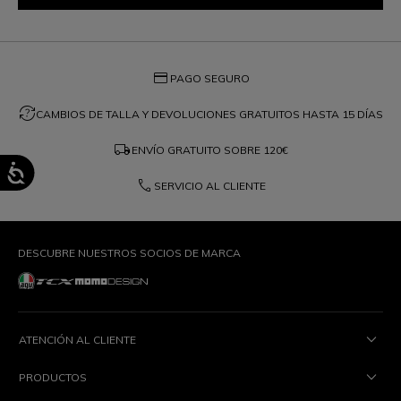
credit_card
PAGO SEGURO
question_exchange
CAMBIOS DE TALLA Y DEVOLUCIONES GRATUITOS HASTA 15 DÍAS
local_shipping
ENVÍO GRATUITO SOBRE
120€
phone
SERVICIO AL CLIENTE
DESCUBRE NUESTROS SOCIOS DE MARCA
ATENCIÓN AL CLIENTE
PRODUCTOS