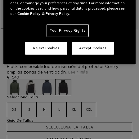
ones, or manage your preferences at any time. For more information
on the cookies used and how personal data is processed, please see
our
Cookie Policy
& Privacy Policy.
Your Privacy Rights
INICIO
ESQUÍ
HOMBRE
CHAQUETAS
AVERA DERMIZAX EV™ - CHAQUETA DE
ESQUÍ HOMBRE
Reject Cookies
Accept Cookies
Chaqueta de esquí confeccionada en tejido Dermizax® EV
impermeable y transpirable y cálido acolchado PrimaLoft®
Black, con posibilidad de inserción del protector Core y
amplias zonas de ventilación.
Leer más
€ 549
seleccionado
Selecciona Talla
XS
S
M
L
XL
XXL
Guía De Tallas
SELECCIONA LA TALLA