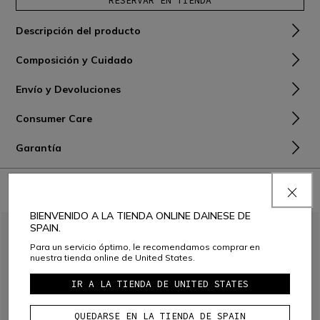
RESERVAR EN TIENDA
Descripción del producto
Composición y Cuidado
Envío y Devoluciones
Consumer Care
Garantía
PARA COMBINAR CON
BIENVENIDO A LA TIENDA ONLINE DAINESE DE
SPAIN.
Para un servicio óptimo, le recomendamos comprar en
nuestra tienda online de United States.
IR A LA TIENDA DE UNITED STATES
QUEDARSE EN LA TIENDA DE SPAIN