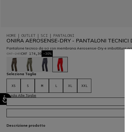
HOME
OUTLET
SCI
PANTALONI
ONIRA AEROSENSE-DRY - PANTALONI TECNICI 
Pantalone tecnico da sci con membrana Aerosense-Dry e imbottitura ri
CHF 249
CHF 174,30
-30%
selezionato
Seleziona Taglia
XS
S
M
L
XL
XXL
Guida Alle Taglie
Descrizione prodotto