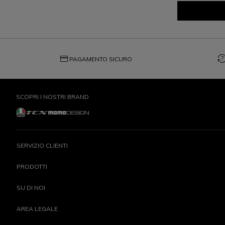
credit_card
question_exch
PAGAMENTO SICURO
SCOPRI I NOSTRI BRAND
SERVIZIO CLIENTI
PRODOTTI
SU DI NOI
AREA LEGALE