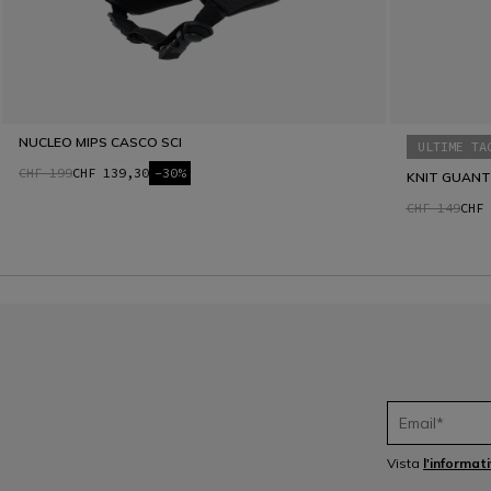
NUCLEO MIPS CASCO SCI
ULTIME TA
CHF 199
CHF 139,30
-30%
KNIT GUANT
CHF 149
CHF 
Vista
l'informat