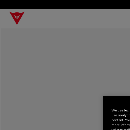
We use tech
use analyti
content. Yo
more inform
Privacy Poli