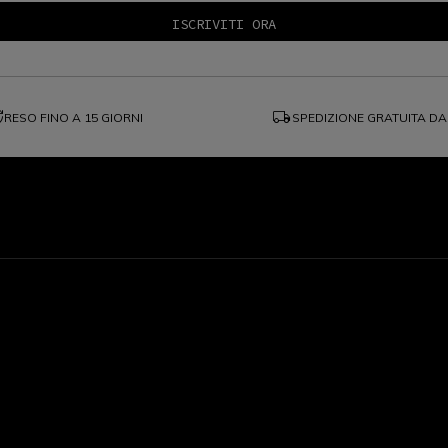
ange
local_shipping
RESO FINO A 15 GIORNI
SPEDIZIONE GRATUITA DA