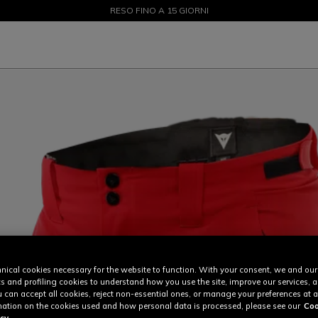
SALDI FINO AL 50% - ACQUISTA ORA
RESO FINO A 15 GIORNI
nical cookies necessary for the website to function. With your consent, we and our
cs and profiling cookies to understand how you use the site, improve our services, 
u can accept all cookies, reject non-essential ones, or manage your preferences at a
ation on the cookies used and how personal data is processed, please see our
Coo
cy.