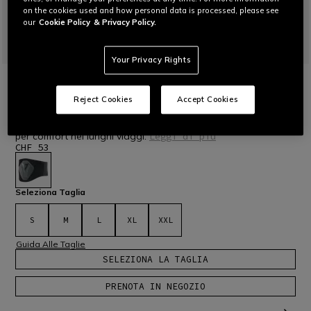
on the cookies used and how personal data is processed, please see
our
Cookie Policy
& Privacy Policy.
Your Privacy Rights
HOME
MOTO
PROTEZIONI
FASCIA MOTO PER SUPPORTO LOMBARE
Reject Cookies
Accept Cookies
ALTA
Fascia da moto semi-rigida alta per supporto lombare, ideale
per comfort nei lunghi viaggi.
Leggi di più
CHF 53
selezionato
Seleziona Taglia
S
M
L
XL
XXL
Guida Alle Taglie
SELEZIONA LA TAGLIA
PRENOTA IN NEGOZIO