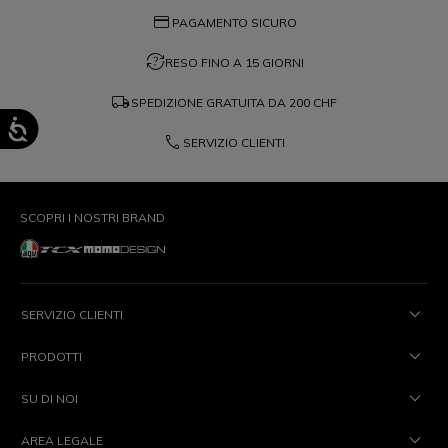
credit_card
PAGAMENTO SICURO
question_exchange
RESO FINO A 15 GIORNI
local_shipping
SPEDIZIONE GRATUITA DA
200 CHF
phone
SERVIZIO CLIENTI
SCOPRI I NOSTRI BRAND
SERVIZIO CLIENTI
PRODOTTI
SU DI NOI
AREA LEGALE