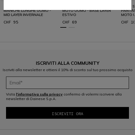
MAGLIA TERMICA MOTO
SOTTOPANTALONI TECNICI
HARD S
MANICHE LUNGHE UOMO -
MOTO UOMO - BASE LAYER
PANTAL
MID LAYER INVERNALE
ESTIVO
MOTO 
CHF 95
CHF 69
CHF 1
ISCRIVITI ALLA COMMUNITY
Iscriviti alla newsletter e ottieni il 10% di sconto sul tuo prossimo acquisto
Vista
l'informativa sulla privacy
confermo di volermi iscrivere alla
newsletter di Dainese S.p.A.