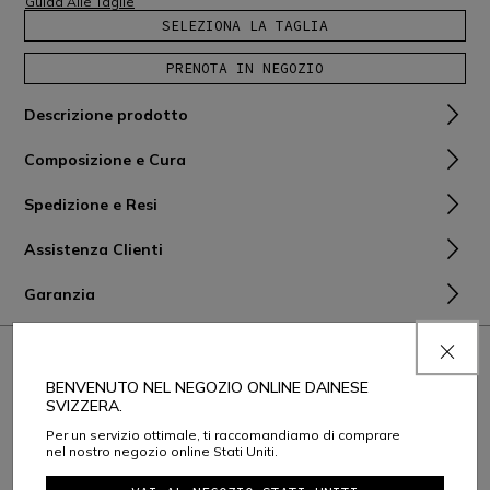
Guida Alle Taglie
SELEZIONA LA TAGLIA
PRENOTA IN NEGOZIO
Descrizione prodotto
Composizione e Cura
Spedizione e Resi
Assistenza Clienti
Garanzia
BENVENUTO NEL NEGOZIO ONLINE DAINESE
SVIZZERA.
Per un servizio ottimale, ti raccomandiamo di comprare
nel nostro negozio online Stati Uniti.