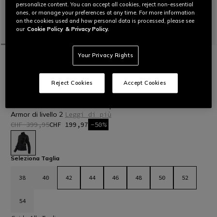
personalize content. You can accept all cookies, reject non-essential
ones, or manage your preferences at any time. For more information
on the cookies used and how personal data is processed, please see
our
Cookie Policy
& Privacy Policy.
Your Privacy Rights
HOME
OUTLET
MOTO
GIACCHE
ULTIME TAGLIE
DESERT TEX - GIACCA MOTO TOURING
Reject Cookies
Accept Cookies
ESTIVA IN TESSUTO DONNA
Giacca moto donna estiva in tessuto tecnico leggero e
resistente con inserti in Mesh e protezioni certificate Pro-
Armor di livello 2
Leggi di più
CHF 399,95
CHF 199,97
-50%
selezionato
Seleziona Taglia
38
40
42
44
46
48
50
52
54