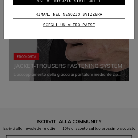
VAI AL NEGOZIO STATI UNITI
RIMANI NEL NEGOZIO SVIZZERA
SCEGLI UN ALTRO PAESE
ERGONOMIA
JACKET-TROUSERS FASTENING SYSTEM
L’accoppiamento della giacca ai pantaloni mediante zip
contribuisce a ottimizzarne sia l’ergonomia che il comfort,
impedendo le infiltrazioni d’aria e assicurando la corretta
vestibilità di entrambi i capi in ogni situazione.
ISCRIVITI ALLA COMMUNITY
Iscriviti alla newsletter e ottieni il 10% di sconto sul tuo prossimo acquisto