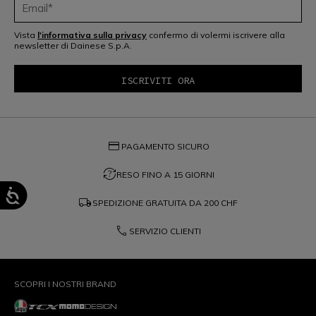
Vista
l'informativa sulla privacy
confermo di volermi iscrivere alla
newsletter di Dainese S.p.A.
credit_card
PAGAMENTO SICURO
question_exchange
RESO FINO A 15 GIORNI
local_shipping
SPEDIZIONE GRATUITA DA
200 CHF
phone
SERVIZIO CLIENTI
SCOPRI I NOSTRI BRAND