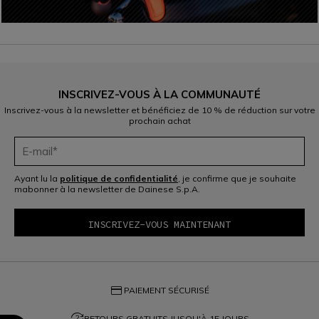
INSCRIVEZ-VOUS À LA COMMUNAUTÉ
Inscrivez-vous à la newsletter et bénéficiez de 10 % de réduction sur votre
prochain achat
Ayant lu la
politique de confidentialité
, je confirme que je souhaite
mabonner à la newsletter de Dainese S.p.A.
credit_card
PAIEMENT SÉCURISÉ
question_exchange
RETOURS GRATUITS JUSQU'À 15 JOURS