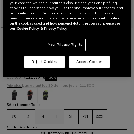
your consent, we and our partners also use analytics and profiling
cookies to understand how you use the site, improve our services, and
personalize content. You can accept all cookies, reject non-essential
ones, or manage your preferences at any time. For more information
on the cookies used and how personal data is processed, please see
our
Cookie Policy
& Privacy Policy.
ACCUEIL
OUTLET
MOTO
GANTS
X-RIDE 2 ERGO-TEK GLOVES
Your Privacy Rights
Nouvelle évolution des gants de moto sportifs haut de
gamme. Légèreté et confort garantis dans ces gants réalisés
avec une combinaison de cuir et de tissu, dotés des
Reject Cookies
Accept Cookies
protections Ergo-Tek sur les articulations et de la technologie
Smart Touch.
Lire plus
159,00 €
111,30 €
-30%
Prix plus bas durant les 30 derniers jours: 111,30 €
sélectionné
Sélectionner Taille
XS
S
M
L
XL
XXL
XXXL
Guide Des Tailles
SÉLECTIONNER LA TAILLE