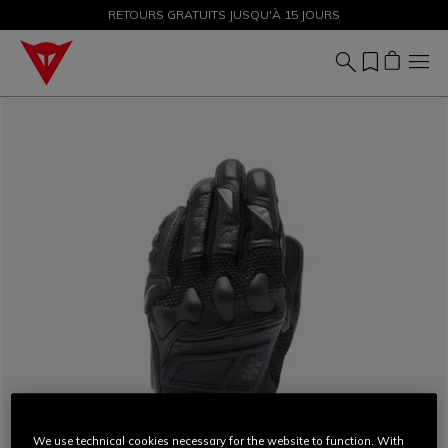
PROMOTIONS JUSQU'À-50 % – ACHETEZ MAINTENANT
RETOURS GRATUITS JUSQU'À 15 JOURS
We use technical cookies necessary for the website to function. With