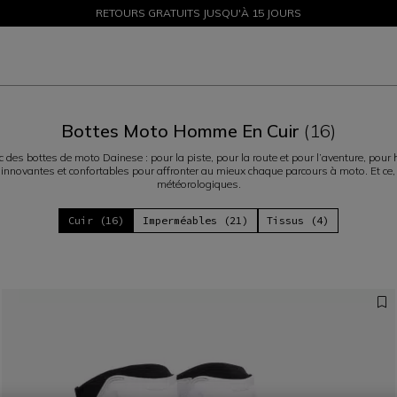
PROMOTIONS JUSQU'À-50 % – ACHETEZ MAINTENANT
RETOURS GRATUITS JUSQU'À 15 JOURS
Bottes Moto Homme En Cuir
(16)
ec des bottes de moto Dainese : pour la piste, pour la route et pour l’aventure, p
s, innovantes et confortables pour affronter au mieux chaque parcours à moto. Et ce,
météorologiques.
Cuir (16)
Imperméables (21)
Tissus (4)