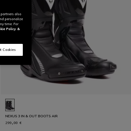
 partners also
and personalize
ny time. For
kie Policy
&
t Cookies
NEXUS 3 IN & OUT BOOTS AIR
299,00 €