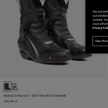
We use tech
use analyti
content. Yo
more inform
Privacy Poli
Your Pri
NEXUS 3 IN & OUT - BOTTES MOTO HOMME
299,00 €