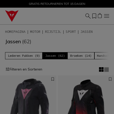
GRATIS RETOURNEREN TOT 15 DAGEN
PROMOTIES TOT 50% – SHOP NU
HOMEPAGINA
MOTOR
RIJSTIJL
SPORT
JASSEN
Jassen
(62)
Lederen Pakken (9)
Jassen (62)
Broeken (14)
Handschoe
Filteren en Sorteren