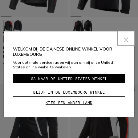
HEROSPHERE AIR TEX -
PERSONALISEERBAAR
MOTORFIETSJACK HEREN IN
STOF
RACING 5 - HEREN
WELKOM BIJ DE DAINESE ONLINE WINKEL VOOR
GEPERFOREERDE LEREN
LUXEMBOURG
MOTORFIETSJAS
Voor optimale service raden wij aan om bij onze United
€ 569
€ 199
States online winkel te winkelen.
GA NAAR DE UNITED STATES WINKEL
BLIJF IN DE LUXEMBOURG WINKEL
KIES EEN ANDER LAND