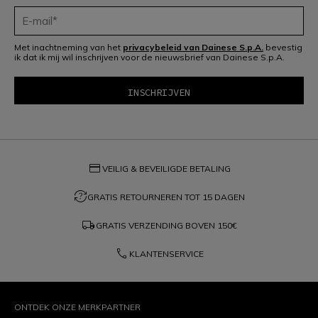
Met inachtneming van het
privacybeleid van Dainese S.p.A.
bevestig
ik dat ik mij wil inschrijven voor de nieuwsbrief van Dainese S.p.A.
credit_card
VEILIG & BEVEILIGDE BETALING
question_exchange
GRATIS RETOURNEREN TOT 15 DAGEN
local_shipping
GRATIS VERZENDING BOVEN
150€
phone
KLANTENSERVICE
ONTDEK ONZE MERKPARTNER