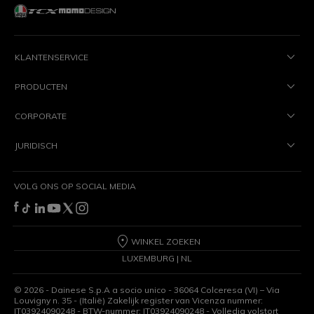
KLANTENSERVICE
PRODUCTEN
CORPORATE
JURIDISCH
VOLG ONS OP SOCIAL MEDIA
WINKEL ZOEKEN
LUXEMBURG | NL
©
2026
- Dainese S.p.A a socio unico - 36064 Colceresa (VI) – Via
Louvigny n. 35 - (Italië) Zakelijk register van Vicenza nummer:
IT03924090248 - BTW-nummer: IT03924090248 - Volledig volstort