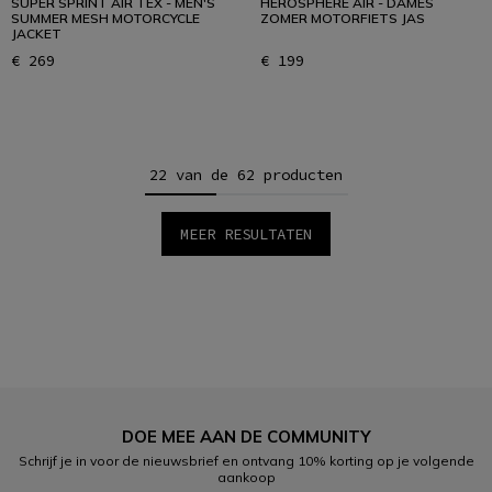
SUPER SPRINT AIR TEX - MEN'S
HEROSPHERE AIR - DAMES
SUMMER MESH MOTORCYCLE
ZOMER MOTORFIETS JAS
JACKET
€ 269
€ 199
22 van de 62 producten
MEER RESULTATEN
1
2
3
DOE MEE AAN DE COMMUNITY
Schrijf je in voor de nieuwsbrief en ontvang 10% korting op je volgende
aankoop