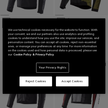
We use technical cookies necessary for the website to function. With
SUPER SPRINT AIR TEX - MEN'S
SUPER SPRINT D-DRY - MEN'S
your consent, we and our partners also use analytics and profiling
SUMMER MESH MOTORCYCLE
WATERPROOF MOTORCYCLE
cookies to understand how you use the site, improve our services, and
JACKET
JACKET
personalize content. You can accept all cookies, reject non-essential
€ 269
€ 299
ones, or manage your preferences at any time. For more information
on the cookies used and how personal data is processed, please see
our
Cookie Policy
& Privacy Policy.
Your Privacy Rights
Reject Cookies
Accept Cookies