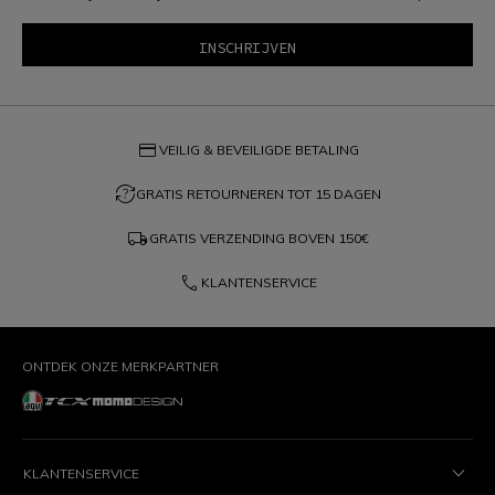
credit_card
VEILIG & BEVEILIGDE BETALING
question_exchange
GRATIS RETOURNEREN TOT 15 DAGEN
local_shipping
GRATIS VERZENDING BOVEN
150€
phone
KLANTENSERVICE
ONTDEK ONZE MERKPARTNER
KLANTENSERVICE