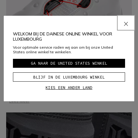
WELKOM BIJ DE DAINESE ONLINE WINKEL VOOR
LUXEMBOURG
Voor optimale service raden wij aan om bij onze United
States online winkel te winkelen.
ATOP REEL KNOP
GA NAAR DE UNITED STATES WINKEL
VETERSLUITINGSYSTEEM
BLIJF IN DE LUXEMBOURG WINKEL
The unieke ATOP klikwielvetersysteem met instelrotor is te
vinden in sommige van de motorlaarsmodellen van TCX. De
KIES EEN ANDER LAND
micrometrische kabelspoelsluiting kalibreert de spanning
van de buitenveter en is ont
...
Lees Meer