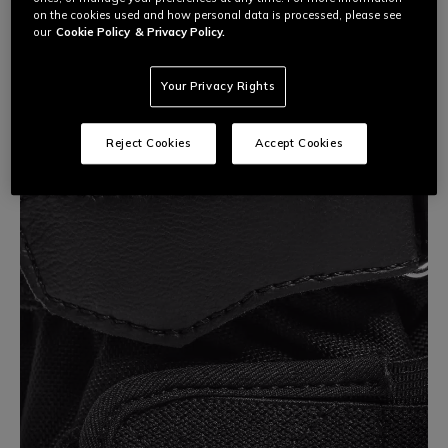
gemaakt van 100% nylon met hoge sterkte in een speciale
on the cookies used and how personal data is processed, please see
dikke driedimensionale weving die micro-luchtzakken
our
Cookie Policy
& Privacy Policy.
creëert. Deze vertragen slijtage door uit
...
Lees Meer
Your Privacy Rights
Reject Cookies
Accept Cookies