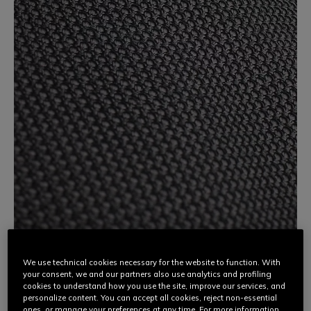
We use technical cookies necessary for the website to function. With
3D STONE
your consent, we and our partners also use analytics and profiling
cookies to understand how you use the site, improve our services, and
personalize content. You can accept all cookies, reject non-essential
Een innovatieve hightech stof, Dainese 3D Stone is
ones, or manage your preferences at any time. For more information