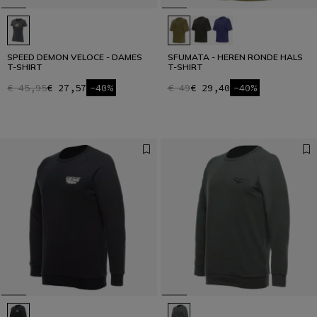
SPEED DEMON VELOCE - DAMES
SFUMATA - HEREN RONDE HALS
T-SHIRT
T-SHIRT
€ 45,95
€ 27,57
-40%
€ 49
€ 29,40
-40%