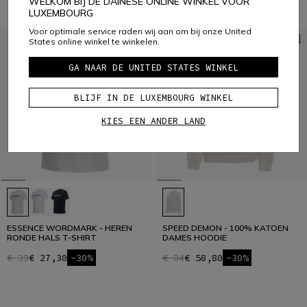
WELKOM BIJ DE DAINESE ONLINE WINKEL VOOR
LUXEMBOURG
Voor optimale service raden wij aan om bij onze United
States online winkel te winkelen.
GA NAAR DE UNITED STATES WINKEL
BLIJF IN DE LUXEMBOURG WINKEL
KIES EEN ANDER LAND
ESSENCE WORDMARK - HEREN
SPEED DEMON - 100% KATOEN
RONDE HALS T-SHIRT
DAMES HOODIE
€ 39
€ 27,30
-30%
€ 84
€ 58,80
-30%