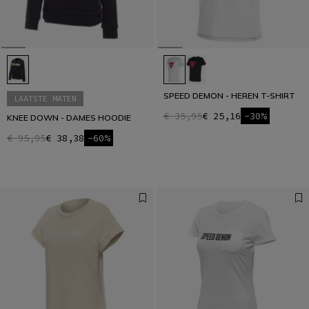
SPEED DEMON - HEREN T-SHIRT
LAATSTE MATEN
€ 35,95
€ 25,16
-30%
KNEE DOWN - DAMES HOODIE
€ 95,95
€ 38,38
-60%