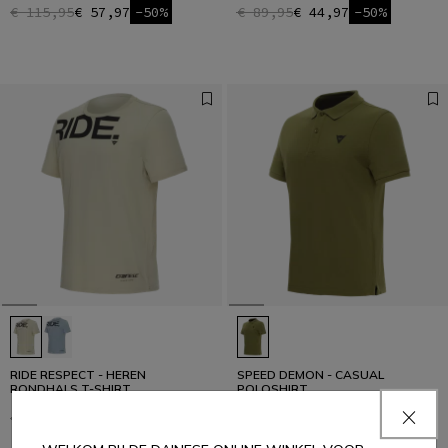
€ 115,95
€ 57,97
-50%
€ 89,95
€ 44,97
-50%
RIDE RESPECT - HEREN
SPEED DEMON - CASUAL
RONDHALS T-SHIRT
POLOSHIRT
€ 39
€ 27,30
-30%
€ 59
€ 41,30
-30%