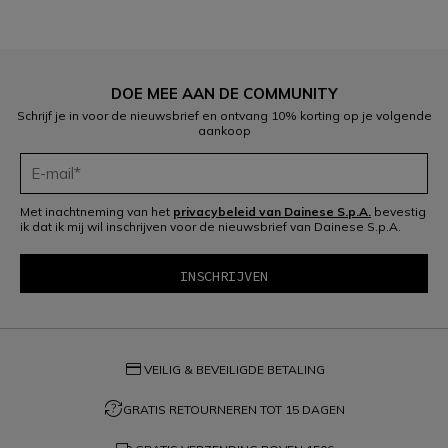
DOE MEE AAN DE COMMUNITY
Schrijf je in voor de nieuwsbrief en ontvang 10% korting op je volgende
aankoop
Met inachtneming van het
privacybeleid van Dainese S.p.A.
bevestig
ik dat ik mij wil inschrijven voor de nieuwsbrief van Dainese S.p.A.
credit_card
VEILIG & BEVEILIGDE BETALING
question_exchange
GRATIS RETOURNEREN TOT 15 DAGEN