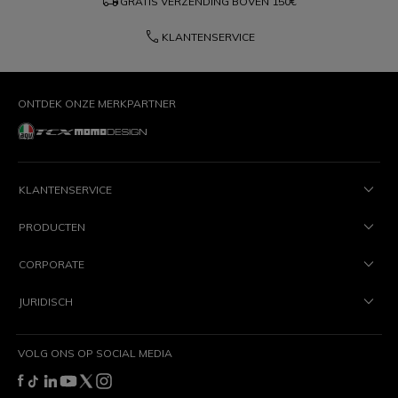
local_shipping
GRATIS VERZENDING BOVEN
150€
phone
KLANTENSERVICE
ONTDEK ONZE MERKPARTNER
KLANTENSERVICE
PRODUCTEN
CORPORATE
JURIDISCH
VOLG ONS OP SOCIAL MEDIA