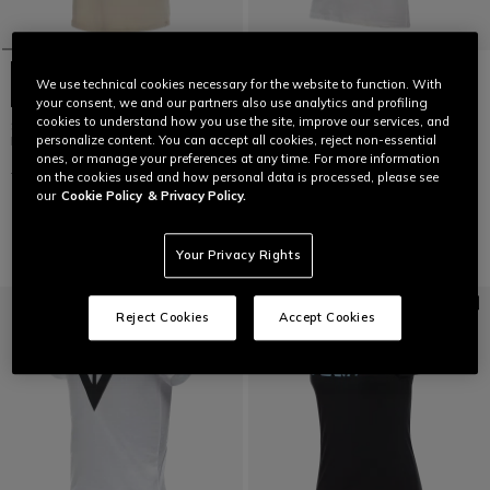
We use technical cookies necessary for the website to function. With
your consent, we and our partners also use analytics and profiling
cookies to understand how you use the site, improve our services, and
SFUMATA - DAMES T-SHIRT MET
LAATSTE MATEN
personalize content. You can accept all cookies, reject non-essential
RONDE HALS
ones, or manage your preferences at any time. For more information
DEMON POCKET - DAMES T-
€ 49
€ 29,40
-40%
SHIRT
on the cookies used and how personal data is processed, please see
our
Cookie Policy
& Privacy Policy.
€ 49,95
€ 19,98
-60%
Your Privacy Rights
Reject Cookies
Accept Cookies