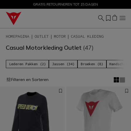
GRATIS RETOURNEREN TOT 15 DAGEN
PROMOTIES TOT 50% – SHOP NU
HOMEPAGINA
OUTLET
MOTOR
CASUAL KLEDING
Casual Motorkleding Outlet
(47)
Lederen Pakken (2)
Jassen (34)
Broeken (8)
Handschoen
Filteren en Sorteren