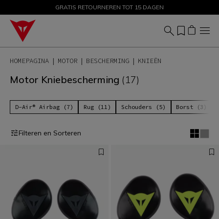
GRATIS RETOURNEREN TOT 15 DAGEN
PROMOTIES TOT 50% – SHOP NU
HOMEPAGINA
MOTOR
BESCHERMING
KNIEËN
Motor Kniebescherming
(17)
D-Air® Airbag (7)
Rug (11)
Schouders (5)
Borst (3)
Filteren en Sorteren