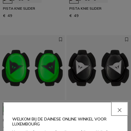
PISTA KNIE SLIDER
PISTA KNIE SLIDER
€ 49
€ 49
+5
+5
WELKOM BIJ DE DAINESE ONLINE WINKEL VOOR
PISTA KNIE SLIDER
PISTA KNIE SLIDER
LUXEMBOURG
€ 49
€ 49