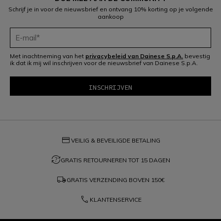
Schrijf je in voor de nieuwsbrief en ontvang 10% korting op je volgende
aankoop
Met inachtneming van het
privacybeleid van Dainese S.p.A.
bevestig
ik dat ik mij wil inschrijven voor de nieuwsbrief van Dainese S.p.A.
credit_card
VEILIG & BEVEILIGDE BETALING
question_exchange
GRATIS RETOURNEREN TOT 15 DAGEN
local_shipping
GRATIS VERZENDING BOVEN
150€
phone
KLANTENSERVICE