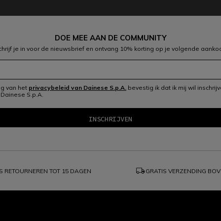
DOE MEE AAN DE COMMUNITY
chrijf je in voor de nieuwsbrief en ontvang 10% korting op je volgende aanko
ng van het
privacybeleid van Dainese S.p.A.
bevestig ik dat ik mij wil inschri
 Dainese S.p.A.
local_shipping
S RETOURNEREN TOT 15 DAGEN
GRATIS VERZENDING BO