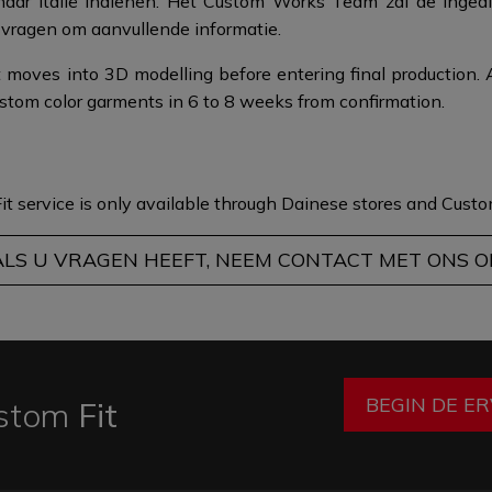
 naar Italië indienen. Het Custom Works Team zal de inge
 vragen om aanvullende informatie.​
 moves into 3D modelling before entering final production. 
stom color garments in 6 to 8 weeks from confirmation.
it service is only available through Dainese stores and
Custom
ALS U VRAGEN HEEFT, NEEM CONTACT MET ONS O
BEGIN DE E
stom
Fit