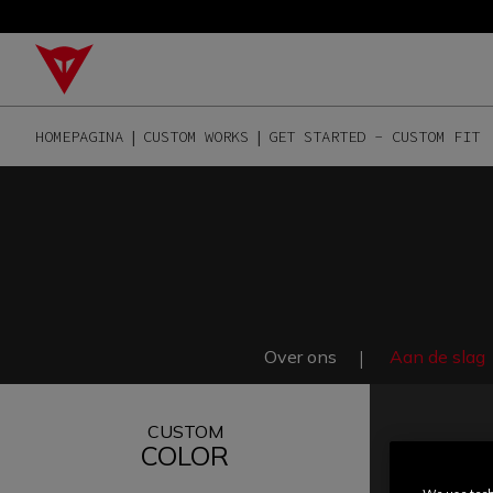
HOMEPAGINA
CUSTOM WORKS
GET STARTED - CUSTOM FIT
Over ons
Aan de slag
CUSTOM
COLOR