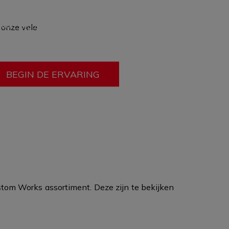
hen produced in a custom size, offering you
ort, ergonomics, and adding passive safety
 onze vele
mobility. In this option only fit can be changed
ery other feature
blijft hetzelfde.
BEGIN DE ERVARING
tom Works assortiment. Deze zijn te bekijken