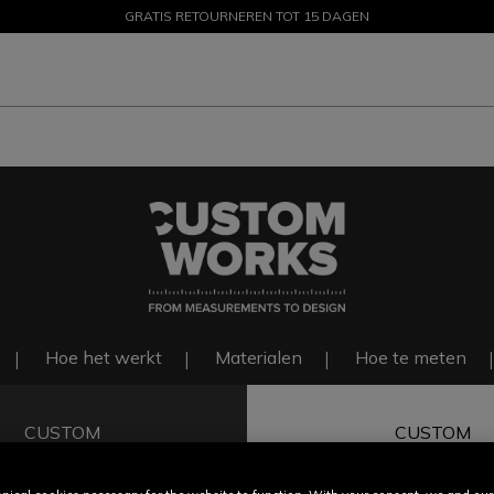
GRATIS RETOURNEREN TOT 15 DAGEN
PROMOTIES TOT 50% – SHOP NU
Hoe het werkt
Materialen
Hoe te meten
CUSTOM
CUSTOM
FIT
COLOR & F