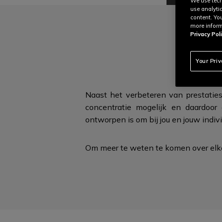
We use tech
use analyti
content. Yo
more inform
Privacy Poli
ER
Your Pri
Naast het verbeteren van prestaties
concentratie mogelijk en daardoor 
ontworpen is om bij jou en
jouw indiv
Om meer te weten te komen over elke