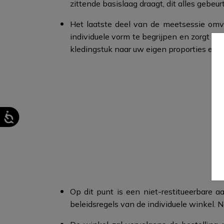
zittende basislaag draagt, dit alles gebeurt
Het laatste deel van de meetsessie omva
individuele vorm te begrijpen en zorgt v
kledingstuk naar uw eigen proporties en ri
Op dit punt is een niet-restitueerbare a
beleidsregels van de individuele winkel. 