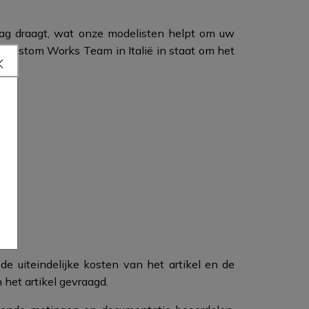
laag draagt, wat onze modelisten helpt om uw
et Custom Works Team in Italië in staat om het
 de uiteindelijke kosten van het artikel en de
et artikel gevraagd.​​