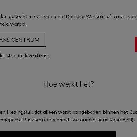
garment is t
maximum comf
den gekocht in een van onze Dainese Winkels, of in een van
through fit and 
hele wereld
.​
ev
RKS CENTRUM
ke stap in deze dienst.
Hoe werkt het?
een kledingstuk dat alleen wordt aangeboden binnen het Cus
Aangepaste Pasvorm aangevinkt (zie onderstaand voorbeeld).