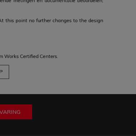
diende metingen en documentatie beoordelen,
At this point no further changes to the design
 Works Certified Centers.
P
RVARING