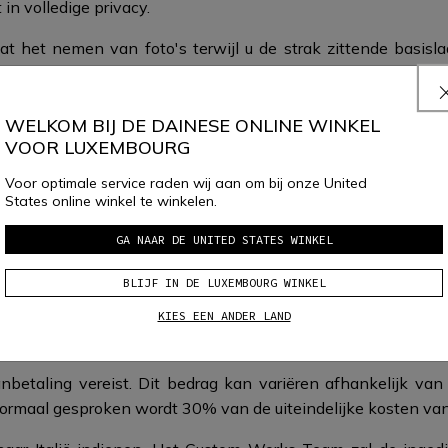
 in volledige privacy.
t het nemen van foto's terwijl u de strak zittende basis
oor een perfecte pasvorm. Deze metingen en foto's stellen h
jstijl driedimensionaal te modelleren.
WELKOM BIJ DE DAINESE ONLINE WINKEL
VOOR LUXEMBOURG
Voor optimale service raden wij aan om bij onze United
States online winkel te winkelen.
GA NAAR DE UNITED STATES WINKEL
BLIJF IN DE LUXEMBOURG WINKEL
Wat gebeurt er daarna?
KIES EEN ANDER LAND
anbetaling vereist. Dit bedrag kan variëren afhankelijk van
Normaal gesproken wordt 30% van de uiteindelijke kosten van h