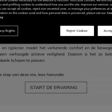
nical cookies necessary for the website to function. With your consent, we and our
cs and profiling cookies to understand how you use the site, improve our services, 
u can accept all cookies, reject non-essential ones, or manage your preferences at a
ation on the cookies used and how personal data is processed, please see our
Coo
cy.
GONOMIE VOOR MAXIMALE BESCHERM
vacy Rights
Reject Cookies
Accep
 en rijplezier, maakt het verbeterde comfort en de beweg
een verhoogde actieve veiligheid. Daarom is het zo bela
iduele lichaam te passen.
 stap van deze reis,
lees hieronder.
Kies uit een ge
Custom Works Ge
START DE ERVARING
Team een 
This is the nex