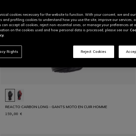
nical cookies necessary for the website to function. With your consent, we and our
cs and profiling cookies to understand how you use the site, improve our services, 
u can accept all cookies, reject non-essential ones, or manage your preferences at a
ation on the cookies used and how personal data is processed, please see our
Coo
cy.
vacy Rights
Reject Cookies
Accep
REACTO CARBON LONG - GANTS MOTO EN CUIR HOMME
159,00 €