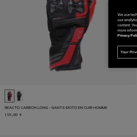
We use tech
use analyti
content. Yo
more inform
Privacy Poli
Your Pri
REACTO CARBON LONG - GANTS MOTO EN CUIR HOMME
159,00 €