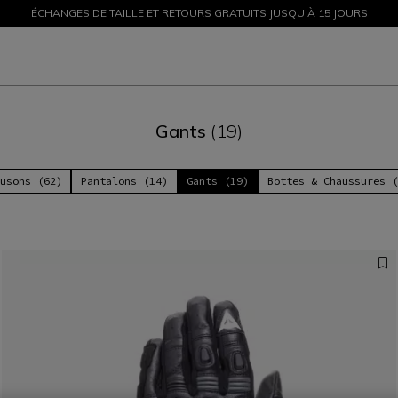
ÉCHANGES DE TAILLE ET RETOURS GRATUITS JUSQU'À 15 JOURS
PROMOTIONS JUSQU'À-50 % – ACHETEZ MAINTENANT
Gants
(19)
usons (62)
Pantalons (14)
Gants (19)
Bottes & Chaussures 