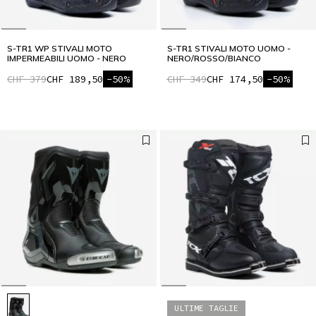
S-TR1 WP STIVALI MOTO
S-TR1 STIVALI MOTO UOMO -
IMPERMEABILI UOMO - NERO
NERO/ROSSO/BIANCO
CHF 379
CHF 189,50
-50%
CHF 349
CHF 174,50
-50%
ULTIME TAGLIE