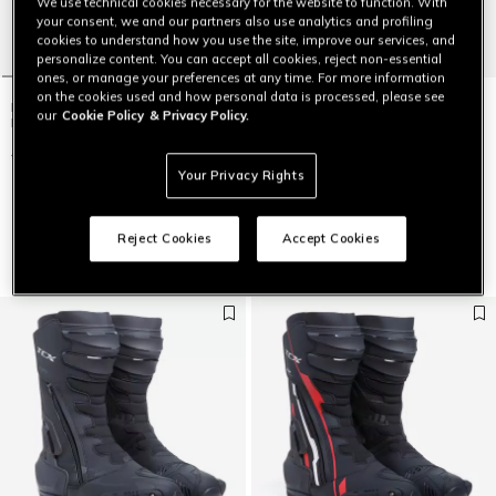
We use technical cookies necessary for the website to function. With
your consent, we and our partners also use analytics and profiling
cookies to understand how you use the site, improve our services, and
personalize content. You can accept all cookies, reject non-essential
ones, or manage your preferences at any time. For more information
on the cookies used and how personal data is processed, please see
INFINITY 3 GTX STIVALI MOTO
our
Cookie Policy
& Privacy Policy.
IMPERMEABILI UOMO - NERO
CHF 449
CHF 269,40
-40%
SPORT MASTER GORE-TEX® -
STIVALI MOTO IMPERMEABILI
Your Privacy Rights
UOMO
CHF 389
CHF 194,50
-50%
Reject Cookies
Accept Cookies