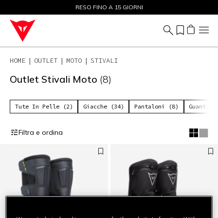
SALDI FINO AL 50% - ACQUISTA ORA
RESO FINO A 15 GIORNI
HOME
OUTLET
MOTO
STIVALI
Outlet Stivali Moto
(8)
Tute In Pelle (2)
Giacche (34)
Pantaloni (8)
Guanti (
Filtra e ordina