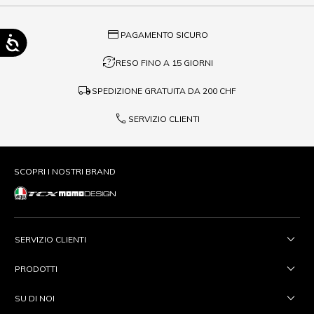
credit_card
PAGAMENTO SICURO
question_exchange
RESO FINO A 15 GIORNI
local_shipping
SPEDIZIONE GRATUITA DA
200 CHF
phone
SERVIZIO CLIENTI
SCOPRI I NOSTRI BRAND
SERVIZIO CLIENTI
PRODOTTI
SU DI NOI