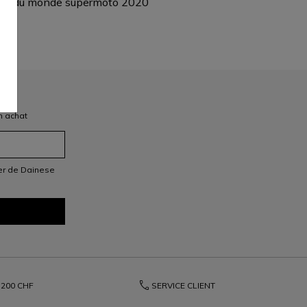
n du monde supermoto 2020
n achat
ter de Dainese
phone
200 CHF
SERVICE CLIENT