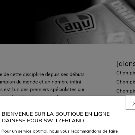
Jalon
Champio
e de cette discipline depuis ses débuts
champion du monde et un nombre infini
Champio
 est l’un des premiers spécialistes qui
Champio
n admirant les dérapages de son
Champio
homas passe la plupart de son temps
Champio
trial. C’est un grand fan de Flat Track,
BIENVENUE SUR LA BOUTIQUE EN LIGNE
Champio
d, et a récemment construit dans sa
DAINESE POUR SWITZERLAND
simplicité est son point fort : malgré
Champio
Pour un service optimal, nous vous recommandons de faire
ilité que quelqu’un qui n’a rien gagné.