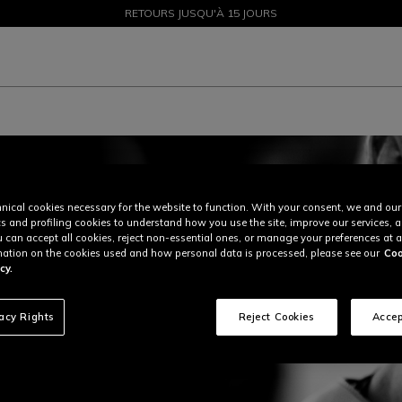
SOLDES JUSQU'À-50 % – ACHETEZ MAINTENANT
RETOURS JUSQU'À 15 JOURS
nical cookies necessary for the website to function. With your consent, we and our
cs and profiling cookies to understand how you use the site, improve our services, 
u can accept all cookies, reject non-essential ones, or manage your preferences at a
ation on the cookies used and how personal data is processed, please see our
Coo
cy.
vacy Rights
Reject Cookies
Accep