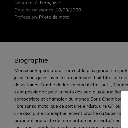
Nationalité:
Française
Date de naissance:
18/03/1988
Profession:
Pilote de moto
Biographie
Monsieur Supermotard, Tom est le plus grand interprèt
jusqu’à nos jours, avec à son palmarès huit titres de 
de victoires. Tombé dedans quand il était petit, Thomas
s’est passionné pour la moto dès son plus jeune âge e
compatriote et champion du monde Boris Chambon. T
libre sur sa moto, que ce soit une enduro, une GP ou une 
une discipline conceptuellement proche du Supermotar
propriété une piste de terre battue pour s’entraîner. La 
les titres, il garde les pieds sur terre, avec la même hum