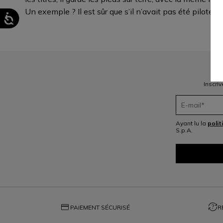
Un exemple ? Il est sûr que s’il n’avait pas été pilote, i
Inscri
Ayant lu la
polit
S.p.A.
credit_card
question_exchange
PAIEMENT SÉCURISÉ
R