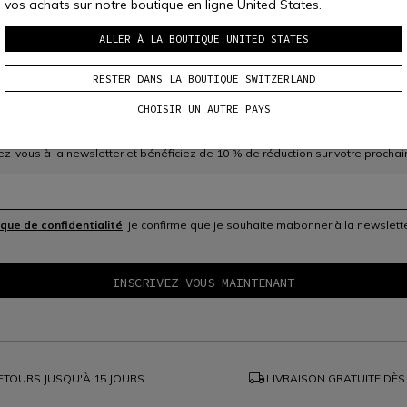
Champio
vos achats sur notre boutique en ligne United States.
l serait devenu pizzaïolo.
ALLER À LA BOUTIQUE UNITED STATES
RESTER DANS LA BOUTIQUE SWITZERLAND
CHOISIR UN AUTRE PAYS
INSCRIVEZ-VOUS À LA COMMUNAUTÉ
vez-vous à la newsletter et bénéficiez de 10 % de réduction sur votre prochai
ique de confidentialité
, je confirme que je souhaite mabonner à la newslet
local_shipping
ETOURS JUSQU'À 15 JOURS
LIVRAISON GRATUITE DÈS