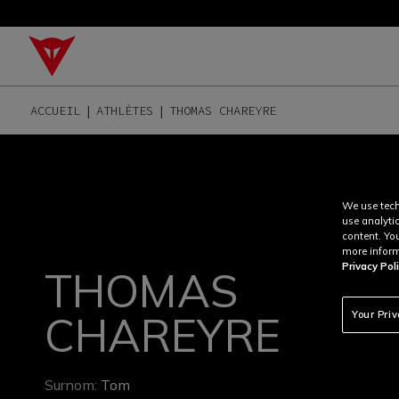
ACCUEIL
ATHLÈTES
THOMAS CHAREYRE
We use tech
use analyti
content. Yo
more inform
Privacy Poli
THOMAS
CHAREYRE
Your Pri
Surnom:
Tom