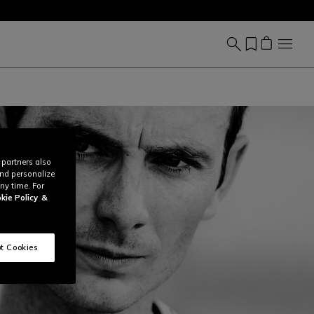
 partners also
and personalize
ny time. For
kie Policy
&
t Cookies