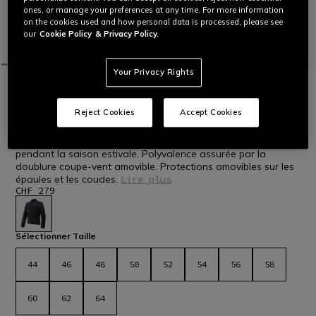
ones, or manage your preferences at any time. For more information
on the cookies used and how personal data is processed, please see
our
Cookie Policy
& Privacy Policy.
Your Privacy Rights
ACCUEIL
MOTO
HOMMES
BLOUSONS
TISSUS
NOUVEAUTÉS
ALFAMA AIR TEX - BLOUSON MOTO D'ÉTÉ
Reject Cookies
Accept Cookies
EN MESH HOMME
Veste de moto pour homme ventilée en tissu mesh à utiliser
pendant la saison estivale. Polyvalence assurée par la
doublure coupe-vent amovible. Protections amovibles sur les
épaules et les coudes.
Lire plus
CHF 279
sélectionné
Sélectionner Taille
44
46
48
50
52
54
56
58
60
62
64