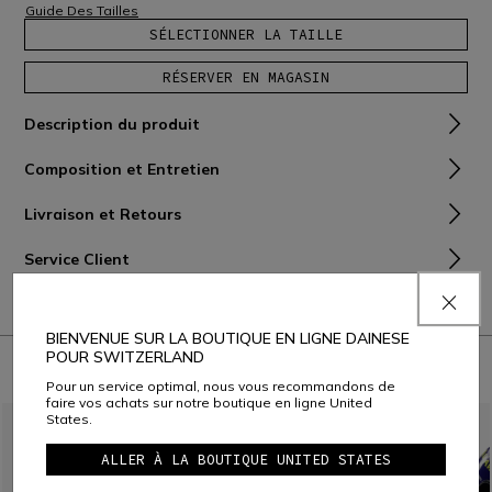
Guide Des Tailles
SÉLECTIONNER LA TAILLE
RÉSERVER EN MAGASIN
Description du produit
Composition et Entretien
Livraison et Retours
Service Client
Garantie
BIENVENUE SUR LA BOUTIQUE EN LIGNE DAINESE
POUR SWITZERLAND
À PORTER AVEC
Pour un service optimal, nous vous recommandons de
faire vos achats sur notre boutique en ligne United
States.
ALLER À LA BOUTIQUE UNITED STATES