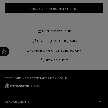
credit_card
PAIEMENT SÉCURISÉ
question_exchange
RETOURS JUSQU'À 15 JOURS
local_shipping
LIVRAISON GRATUITE DÈS
200 CHF
phone
SERVICE CLIENT
DÉCOUVRIR NOS PARTENAIRES DE MARQUE
SERVICE CLIENTS