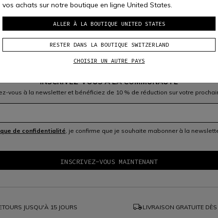
vos achats sur notre boutique en ligne United States.
ALLER À LA BOUTIQUE UNITED STATES
RESTER DANS LA BOUTIQUE SWITZERLAND
CHOISIR UN AUTRE PAYS
INSCRIVEZ-VOUS À LA COMMUNAUTÉ
vez-vous à la newsletter et bénéficiez de 10 % de réduction sur votre prochai
ique de confidentialité
, je confirme que je souhaite mabonner à la newslet
local_shipping
ETOURS JUSQU'À 15 JOURS
LIVRAISON GRATUITE DÈS