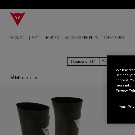
ACCUEIL
VTT
HOMMES
SOUS-VETEMENTS TECHNIQUES
Blousons (1)
T-Shirts (18)
We use tech
use analyti
Filtrer et trier
content. Yo
more inform
Privacy Poli
Your Pri