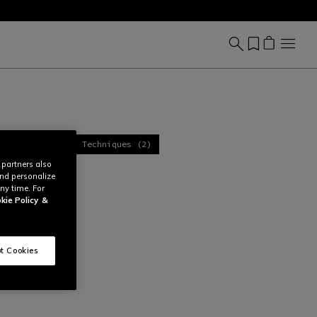
Sous-Vetements Techniques (2)
 partners also
and personalize
ny time. For
kie Policy
&
t Cookies