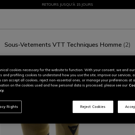
SOLDES JUSQU'À-50 % – ACHETEZ MAINTENANT
RETOURS JUSQU'À 15 JOURS
Sous-Vetements VTT Techniques Homme
(2)
Pantalons (8)
Gants (12)
Accessoires (3)
Chaussures (13)
nical cookies necessary for the website to function. With your consent, we and our
cs and profiling cookies to understand how you use the site, improve our services, 
u can accept all cookies, reject non-essential ones, or manage your preferences at a
ation on the cookies used and how personal data is processed, please see our
Coo
cy.
vacy Rights
Reject Cookies
Accep