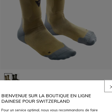
HG ROX - CHAUSSETTES RENFORCÉES POUR VÉLO
BIENVENUE SUR LA BOUTIQUE EN LIGNE
CHF 39
CHF 19,50
-50%
DAINESE POUR SWITZERLAND
Pour un service optimal, nous vous recommandons de faire