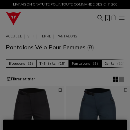
LIVRAISON GRATUITE POUR TOUTE COMMANDE DÈS CHF 200
SOLDES JUSQU'À-50 % – ACHETEZ MAINTENANT
ACCUEIL
VTT
FEMME
PANTALONS
Pantalons Vélo Pour Femmes
(8)
Blousons (2)
T-Shirts (15)
Pantalons (8)
Gants (12)
Filtrer et trier