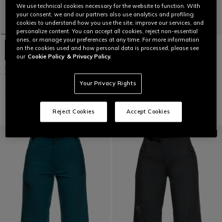
We use technical cookies necessary for the website to function. With
your consent, we and our partners also use analytics and profiling
cookies to understand how you use the site, improve our services, and
personalize content. You can accept all cookies, reject non-essential
ones, or manage your preferences at any time. For more information
on the cookies used and how personal data is processed, please see
our
Cookie Policy
& Privacy Policy.
HG ROX - PANTALONS COURTS
HG AER - PANTALONS COURTS
VÉLO POUR FEMME
VÉLO POUR FEMME
Your Privacy Rights
CHF 95
CHF 47,50
-50%
CHF 85
CHF 42,50
-50%
Reject Cookies
Accept Cookies