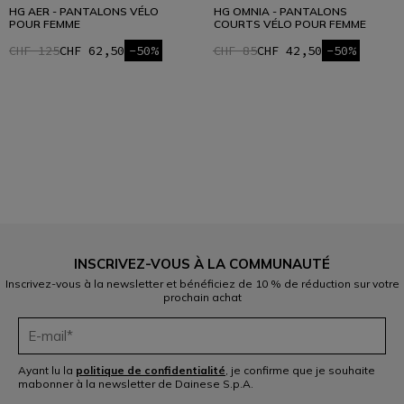
HG AER - PANTALONS VÉLO
HG OMNIA - PANTALONS
POUR FEMME
COURTS VÉLO POUR FEMME
CHF 125
CHF 62,50
-50%
CHF 85
CHF 42,50
-50%
1
INSCRIVEZ-VOUS À LA COMMUNAUTÉ
Inscrivez-vous à la newsletter et bénéficiez de 10 % de réduction sur votre
prochain achat
Ayant lu la
politique de confidentialité
, je confirme que je souhaite
mabonner à la newsletter de Dainese S.p.A.