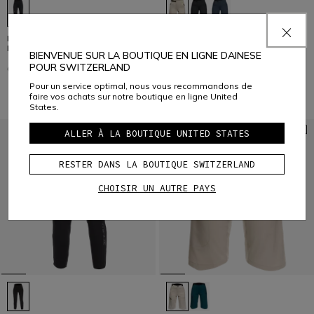
HG ROX - PANTALONS VÉLO
HG AER - PANTALONS COURTS
POUR FEMME
VÉLO POUR FEMME
BIENVENUE SUR LA BOUTIQUE EN LIGNE DAINESE
POUR SWITZERLAND
CHF 145
CHF 72,50
-50%
CHF 85
CHF 42,50
-50%
Pour un service optimal, nous vous recommandons de
faire vos achats sur notre boutique en ligne United
States.
ALLER À LA BOUTIQUE UNITED STATES
RESTER DANS LA BOUTIQUE SWITZERLAND
CHOISIR UN AUTRE PAYS