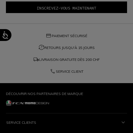
credit_card
PAIEMENT SÉCURISÉ
question_exchange
RETOURS JUSQU'À 15 JOURS
local_shipping
LIVRAISON GRATUITE DÈS
200 CHF
phone
SERVICE CLIENT
DÉCOUVRIR NOS PARTENAIRES DE MARQUE
SERVICE CLIENTS