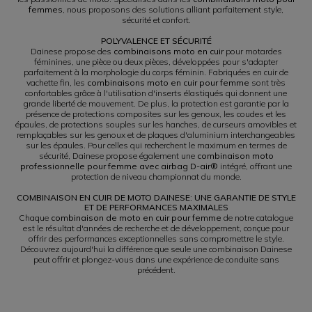
femmes
, nous proposons des solutions alliant parfaitement style,
sécurité et confort.
POLYVALENCE ET SÉCURITÉ
Dainese propose des
combinaisons moto en cuir
pour motardes
féminines, une pièce ou deux pièces, développées pour s'adapter
parfaitement à la morphologie du corps féminin. Fabriquées en cuir de
vachette fin, les
combinaisons moto en cuir pour femme
sont très
confortables grâce à l'utilisation d'inserts élastiqués qui donnent une
grande liberté de mouvement. De plus, la protection est garantie par la
présence de protections composites sur les genoux, les coudes et les
épaules, de protections souples sur les hanches, de curseurs amovibles et
remplaçables sur les genoux et de plaques d'aluminium interchangeables
sur les épaules. Pour celles qui recherchent le maximum en termes de
sécurité, Dainese propose également une
combinaison moto
professionnelle pour femme avec airbag D-air®
intégré, offrant une
protection de niveau championnat du monde.
COMBINAISON EN CUIR DE MOTO DAINESE: UNE GARANTIE DE STYLE
ET DE PERFORMANCES MAXIMALES
Chaque
combinaison de moto en cuir pour femme
de notre catalogue
est le résultat d'années de recherche et de développement, conçue pour
offrir des performances exceptionnelles sans compromettre le style.
Découvrez aujourd'hui la différence que seule une combinaison Dainese
peut offrir et plongez-vous dans une expérience de conduite sans
précédent.