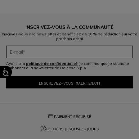
INSCRIVEZ-VOUS À LA COMMUNAUTÉ
Inscrivez-vous à la newsletter et bénéficiez de 10 % de réduction sur votre
prochain achat
Ayant lu la
politique de confidentialité
, je confirme que je souhaite
mabonner à la newsletter de Dainese S.p.A.
credit_card
PAIEMENT SÉCURISÉ
question_exchange
RETOURS JUSQU'À 15 JOURS