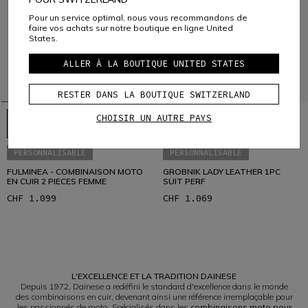
Pour un service optimal, nous vous recommandons de
faire vos achats sur notre boutique en ligne United
States.
ALLER À LA BOUTIQUE UNITED STATES
RESTER DANS LA BOUTIQUE SWITZERLAND
CHOISIR UN AUTRE PAYS
PERSONNALISABLE
PERSONNALISABLE
FULMINEA - COMBINAISON MOTO
GROBNIK LADY LEATHER 1PC
EN CUIR 2 PIECES FEMME
SUIT PERF
CHF 1.099
CHF 1.069
1
L'EXCELLENCE ET LA TRADITION DAINESE
Depuis 1972, Dainese a redéfini le standard d'excellence dans le monde
des combinaisons en cuir, devenant ainsi une référence irremplaçable pour
les passionnés de moto. Spécialisés dans les
combinaisons moto pour