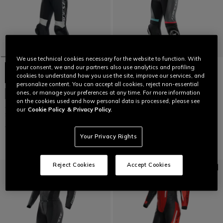
We use technical cookies necessary for the website to function. With
your consent, we and our partners also use analytics and profiling
cookies to understand how you use the site, improve our services, and
personalize content. You can accept all cookies, reject non-essential
ones, or manage your preferences at any time. For more information
PERSONNALISABLE
PERSONNALISABLE
on the cookies used and how personal data is processed, please see
GROBNIK LADY LEATHER 1PC
FULMINEA - COMBINAISON MOTO
our
Cookie Policy
& Privacy Policy.
SUIT PERF
EN CUIR 2 PIECES FEMME
CHF 1.069
CHF 1.099
Your Privacy Rights
Reject Cookies
Accept Cookies