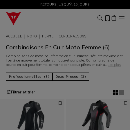
SOLDES JUSQU'À-50 % – ACHETEZ MAINTENANT
RETOURS JUSQU'À 15 JOURS
ACCUEIL
MOTO
FEMME
COMBINAISONS
Combinaisons En Cuir Moto Femme
(6)
Combinaisons de moto pour femme en cuir Dainese, sécurité maximale et
liberté de mouvement totale, sur route et sur piste. Combinaisons de
course en cuir pour femme, combinaisons deux pièces en cuir p
...
Lire plus
Professionnelles (3)
Deux Pieces (3)
Filtrer et trier