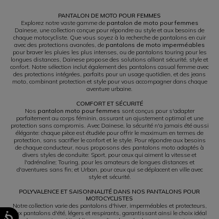
PANTALON DE MOTO POUR FEMMES
Explorez notre vaste gamme de
pantalon de moto pour femmes
Dainese, une collection conçue pour répondre au style et aux besoins de
chaque motocycliste. Que vous soyez à la recherche de pantalons en cuir
avec des protections avancées, de
pantalons de moto imperméables
pour braver les pluies les plus intenses, ou de pantalons touring pour les
longues distances, Dainese propose des solutions alliant sécurité, style et
confort. Notre sélection inclut également des pantalons casual femme avec
des protections intégrées, parfaits pour un usage quotidien, et des jeans
moto, combinant protection et style pour vous accompagner dans chaque
aventure urbaine.
COMFORT ET SÉCURITÉ
Nos
pantalon moto pour femmes
sont conçus pour s'adapter
parfaitement au corps féminin, assurant un ajustement optimal et une
protection sans compromis. Avec Dainese, la sécurité n'a jamais été aussi
élégante: chaque pièce est étudiée pour offrir le maximum en termes de
protection, sans sacrifier le confort et le style. Pour répondre aux besoins
de chaque conducteur, nous proposons des pantalons moto adaptés à
divers styles de conduite: Sport, pour ceux qui aiment la vitesse et
l'adrénaline; Touring, pour les amateurs de longues distances et
d'aventures sans fin; et Urban, pour ceux qui se déplacent en ville avec
style et sécurité.
POLYVALENCE ET SAISONNALITÉ DANS NOS PANTALONS POUR
MOTOCYCLISTES
Notre collection varie des pantalons d'hiver, imperméables et protecteurs,
aux pantalons d'été, légers et respirants, garantissant ainsi le choix idéal