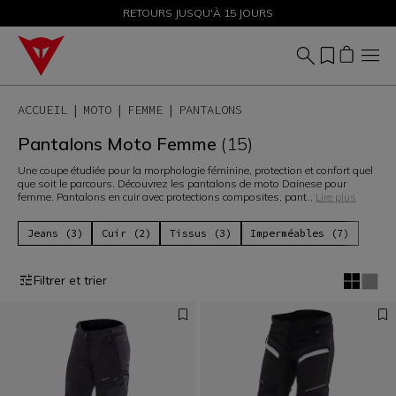
SOLDES JUSQU'À-50 % – ACHETEZ MAINTENANT
RETOURS JUSQU'À 15 JOURS
ACCUEIL
MOTO
FEMME
PANTALONS
Pantalons Moto Femme
(15)
Une coupe étudiée pour la morphologie féminine, protection et confort quel
que soit le parcours. Découvrez les pantalons de moto Dainese pour
femme. Pantalons en cuir avec protections composites, pant
...
Lire plus
Jeans (3)
Cuir (2)
Tissus (3)
Imperméables (7)
Filtrer et trier