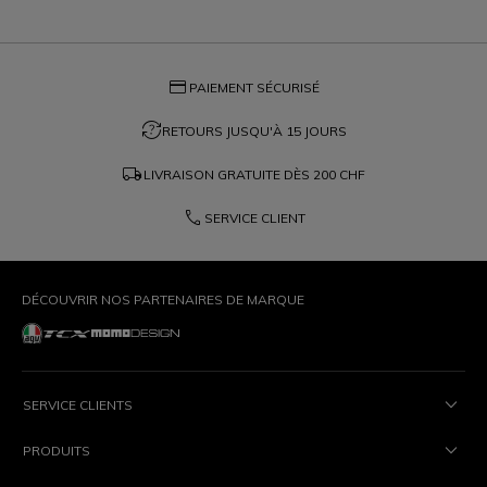
credit_card
PAIEMENT SÉCURISÉ
question_exchange
RETOURS JUSQU'À 15 JOURS
local_shipping
LIVRAISON GRATUITE DÈS
200 CHF
phone
SERVICE CLIENT
DÉCOUVRIR NOS PARTENAIRES DE MARQUE
SERVICE CLIENTS
PRODUITS