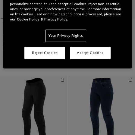
personalize content. You can accept all cookies, reject non-essential
ones, or manage your preferences at any time. For more information
on the cookies used and how personal data is processed, please see
our
Cookie Policy
& Privacy Policy.
Your Privacy Rights
SHERMAN 3 ABSØLUTESHELL™ -
DRAKE 2 SUPER AIR TEX PANTS
PANTALON MOTO TOURING
WMN
IMPERMÉABLE FEMME
Reject Cookies
Accept Cookies
CHF 319
CHF 260