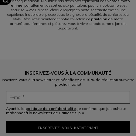
pour chaque saison. N'oubliez pas d'explorer également nos
vestes moto
femme
, parfaitement assorties aux pantalons pour un look complet et
sécurisé. Avec Dainese, chaque voyage en moto se transforme en une
expérience inoubliable, placée sous le signe de la sécurité, du confort et du
style. Découvrez maintenant notre collection de
pantalon de moto
armuré pour femmes
et préparez-vous à vivre la route comme jamais
auparavant.
INSCRIVEZ-VOUS À LA COMMUNAUTÉ
Inscrivez-vous à la newsletter et bénéficiez de 10 % de réduction sur votre
prochain achat
Ayant lu la
politique de confidentialité
, je confirme que je souhaite
mabonner à la newsletter de Dainese S.p.A.