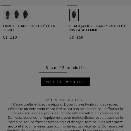
ERMEX - GANTS MOTO ÉTÉ EN
BLACKJACK 2 - GANTS MOTO ÉTÉ
TISSU
VINTAGE FEMME
C$ 110
C$ 150
8 sur 15 produits
PLUS DE RÉSULTATS
1
2
VÊTEMENTS MOTO ÉTÉ
L'été appelle, et la route répond. L'aventure estivale sur deux roues
nécessite un
vetement moto été
conçu non seulement pour affronter la
chaleur, mais aussi pour assurer sécurité et confort. En choisissant
Dainese, leader dans l'équipement pour motocyclistes, vous trouverez la
combinaison parfaite de technologie et de style, tant pour les
vetement
moto été
pour femmes que pour hommes. Les vêtements Dainese sont
équipés de matériaux respirants et protecteurs, la chaleur ne sera plus un