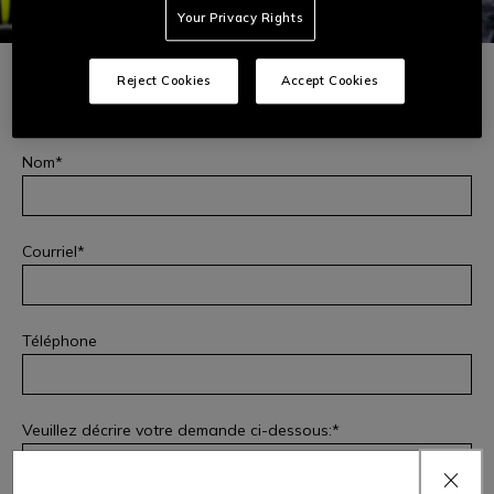
Your Privacy Rights
Prénom
Reject Cookies
Accept Cookies
Nom
Courriel
Téléphone
SÉCURITÉ DES PRODUITS
Remplissez ce formulaire pour signaler tout problème ou
Veuillez décrire votre demande ci-dessous:
incident de sécurité lié au produit que vous avez acheté ou
pour déposer une plainte: