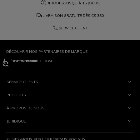
question_exchange
RETOURS JUSQU'À 15 JOURS
local_shipping
LIVRAISON GRATUITE DÈS
C$ 350
phone
SERVICE CLIENT
DÉCOUVRIR NOS PARTENAIRES DE MARQUE
SERVICE CLIENTS
PRODUITS
À PROPOS DE NOUS
JURIDIQUE
SUIVEZ-NOUS SUR LES RÉSEAUX SOCIAUX