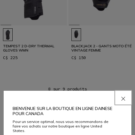
TEMPEST 2 D-DRY THERMAL
BLACKJACK 2 - GANTS MOTO ÉTÉ
GLOVES WMN
VINTAGE FEMME
C$ 225
C$ 150
8 sur 9 produits
PLUS DE RÉSULTATS
BIENVENUE SUR LA BOUTIQUE EN LIGNE DAINESE
1
POUR CANADA
2
Pour un service optimal, nous vous recommandons de
faire vos achats sur notre boutique en ligne United
Bottes
AFFICHER TOUT
States.