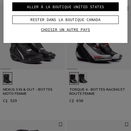
ALLER À LA BOUTIQUE UNITED STATES
RESTER DANS LA BOUTIQUE CANADA
CHOISIR UN AUTRE PAYS
NEXUS 3 IN & OUT - BOTTES
TORQUE 4 - BOTTES RACING ET
MOTO FEMME
ROUTE FEMME
C$ 529
C$ 650