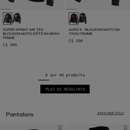
SUPER SPRINT AIR TEX -
AVRO 5 - BLOUSON MOTO EN
BLOUSON MOTO D'ÉTÉ EN MESH
TISSU FEMME
FEMME
C$ 550
C$ 399
8 sur 40 produits
PLUS DE RÉSULTATS
1
2
3
4
5
Pantalons
AFFICHER TOUT