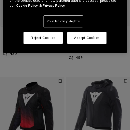
on the cookies used and how personal data is processed, please see
our
Cookie Policy
& Privacy Policy.
Your Privacy Rights
Reject Cookies
Accept Cookies
AIR FRAME 3 TEX JACKET WMN
SUPER SPRINT D-DRY - BLOUSON
MOTO IMPERMÉABLE FEMME
C$ 480
C$ 499