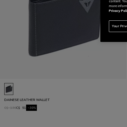
content. Yo
more inform
Privacy Poli
Your Pri
DAINESE LEATHER WALLET
C$ 130
C$ 91
-30%