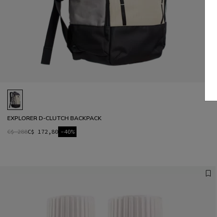
EXPLORER D-CLUTCH BACKPACK
C$ 288
C$ 172,80
-40%