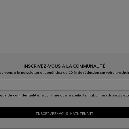
INSCRIVEZ-VOUS À LA COMMUNAUTÉ
vez-vous à la newsletter et bénéficiez de 10 % de réduction sur votre prochai
ique de confidentialité
, je confirme que je souhaite mabonner à la newslet