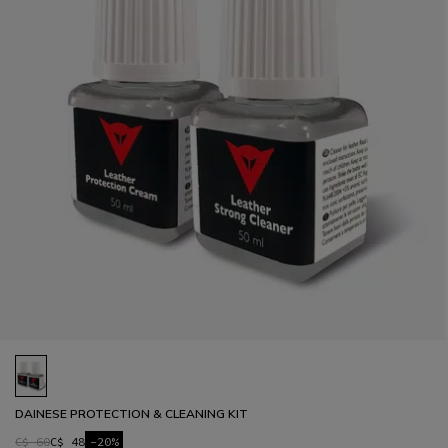
DAINESE PROTECTION & CLEANING KIT
C$ 60
C$ 48
-20%