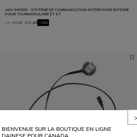
AGV INSYDE - SYSTÈME DE COMMUNICATION INTERPHONE INTÉGRÉ
POUR TOURMODULAIRE ET K7
C$ 466
C$ 372,80
-20%
BIENVENUE SUR LA BOUTIQUE EN LIGNE
DAINESE POUR CANADA