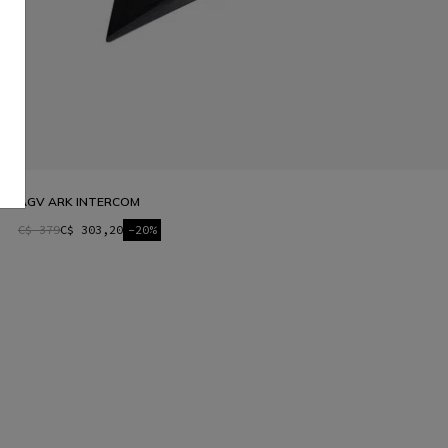
AGV ARK INTERCOM
C$ 379
C$ 303,20
-20%