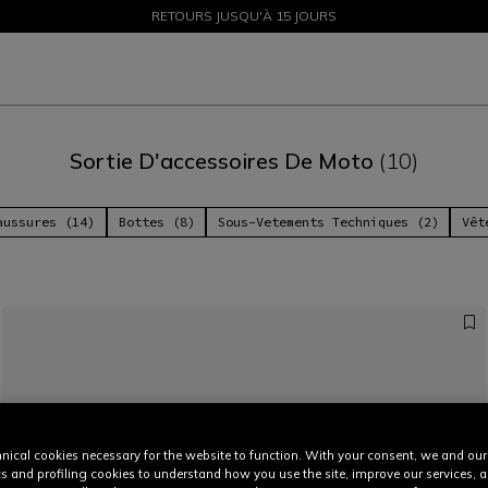
SOLDES JUSQU'À-50 % – ACHETEZ MAINTENANT
RETOURS JUSQU'À 15 JOURS
Sortie D'accessoires De Moto
(10)
aussures (14)
Bottes (8)
Sous-Vetements Techniques (2)
Vêt
nical cookies necessary for the website to function. With your consent, we and our
cs and profiling cookies to understand how you use the site, improve our services, 