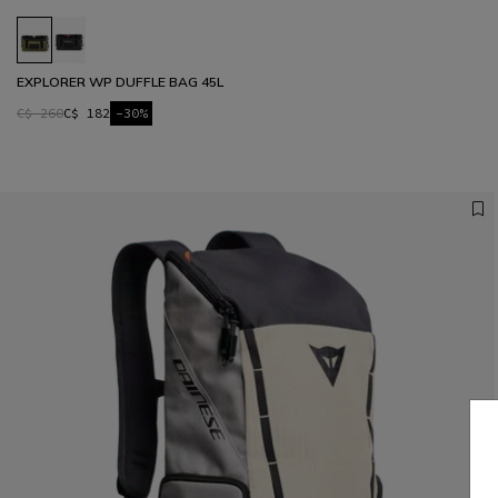
EXPLORER WP DUFFLE BAG 45L
C$ 260
C$ 182
-30%