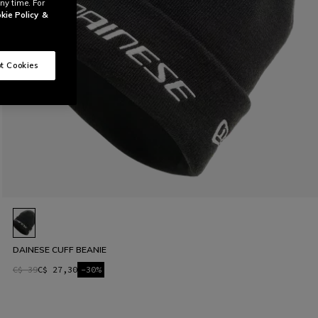
ny time. For
kie Policy
&
t Cookies
DAINESE CUFF BEANIE
C$ 39
C$ 27,30
-30%