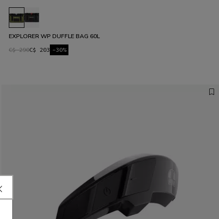
EXPLORER WP DUFFLE BAG 60L
C$ 290
C$ 203
-30%