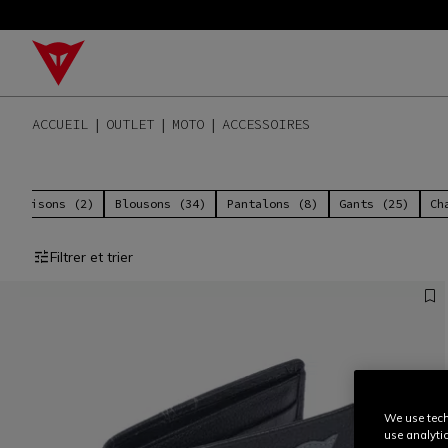
ACCUEIL
OUTLET
MOTO
ACCESSOIRES
mbinaisons (2)
Blousons (34)
Pantalons (8)
Gants (25)
Ch
Filtrer et trier
We use tech
use analyti