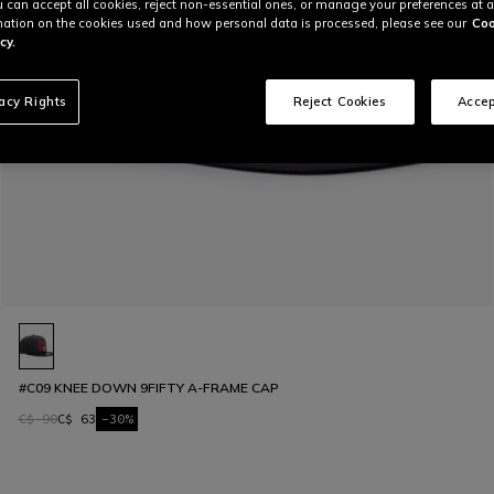
u can accept all cookies, reject non-essential ones, or manage your preferences at a
ation on the cookies used and how personal data is processed, please see our
Coo
cy.
vacy Rights
Reject Cookies
Accep
#C09 KNEE DOWN 9FIFTY A-FRAME CAP
C$ 90
C$ 63
-30%