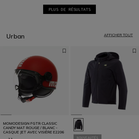
PLUS DE RÉSULTATS
1
2
3
4
5
Urban
AFFICHER TOUT
6
7
8
9
10
11
12
MOMODESIGN FGTR CLASSIC
CANDY MAT ROUGE / BLANC -
CASQUE JET AVEC VISIÈRE E2206
NOUVEAUTÉS