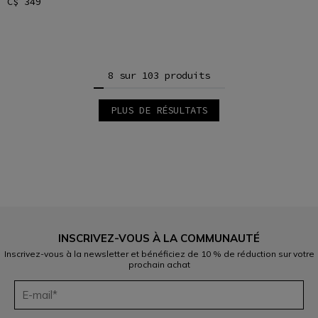
C$ 349
8 sur 103 produits
PLUS DE RÉSULTATS
1
2
3
4
5
6
7
8
9
10
11
12
INSCRIVEZ-VOUS À LA COMMUNAUTÉ
13
Inscrivez-vous à la newsletter et bénéficiez de 10 % de réduction sur votre
prochain achat