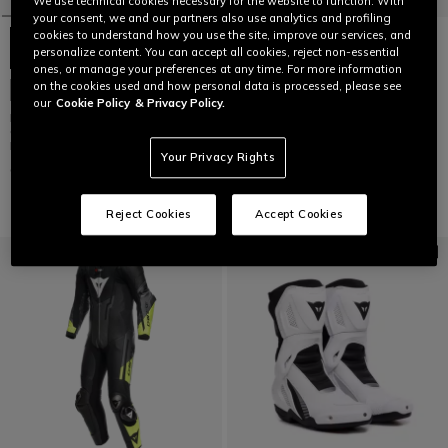
We use technical cookies necessary for the website to function. With
your consent, we and our partners also use analytics and profiling
cookies to understand how you use the site, improve our services, and
personalize content. You can accept all cookies, reject non-essential
ones, or manage your preferences at any time. For more information
NEXUS 3 IN & OUT - BOTTES
on the cookies used and how personal data is processed, please see
PERSONNALISABLE
MOTO FEMME
our
Cookie Policy
& Privacy Policy.
MISANO 3 D-AIR® -
C$ 529
COMBINAISON MOTO UNE PIÈCE
EN CUIR PERFORÉ FEMME
Your Privacy Rights
C$ 3.799
Reject Cookies
Accept Cookies