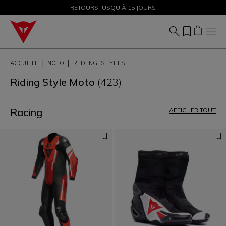
SOLDES JUSQU'À-50 % – ACHETEZ MAINTENANT
RETOURS JUSQU'À 15 JOURS
ACCUEIL
MOTO
RIDING STYLES
Riding Style Moto
(423)
Racing
AFFICHER TOUT