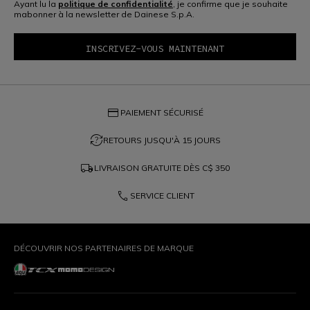
Ayant lu la
politique de confidentialité
, je confirme que je souhaite
mabonner à la newsletter de Dainese S.p.A.
credit_card
PAIEMENT SÉCURISÉ
question_exchange
RETOURS JUSQU'À 15 JOURS
local_shipping
LIVRAISON GRATUITE DÈS
C$ 350
phone
SERVICE CLIENT
DÉCOUVRIR NOS PARTENAIRES DE MARQUE