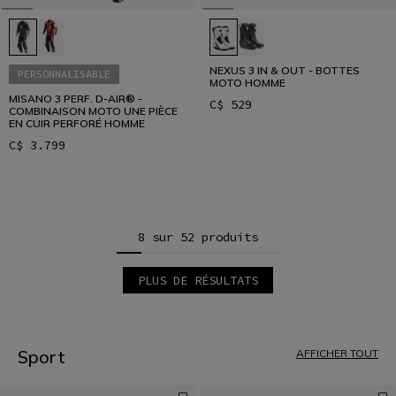
NEXUS 3 IN & OUT - BOTTES
PERSONNALISABLE
MOTO HOMME
MISANO 3 PERF. D-AIR® -
C$ 529
COMBINAISON MOTO UNE PIÈCE
EN CUIR PERFORÉ HOMME
C$ 3.799
8 sur 52 produits
PLUS DE RÉSULTATS
1
2
3
4
5
Sport
AFFICHER TOUT
6
7