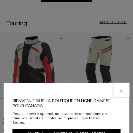
1
2
3
4
5
Touring
AFFICHER TOUT
6
7
8
9
10
11
12
13
14
15
16
17
BIENVENUE SUR LA BOUTIQUE EN LIGNE DAINESE
POUR CANADA
Pour un service optimal, nous vous recommandons de
faire vos achats sur notre boutique en ligne United
GULLFOSS D-DRY - BLOUSON
GULLFOSS D-DRY - PANTALON
States.
MOTO TOUTES SAISONS HOMME
MOTO TOUTES SAISONS HOMME
C$ 629
C$ 499