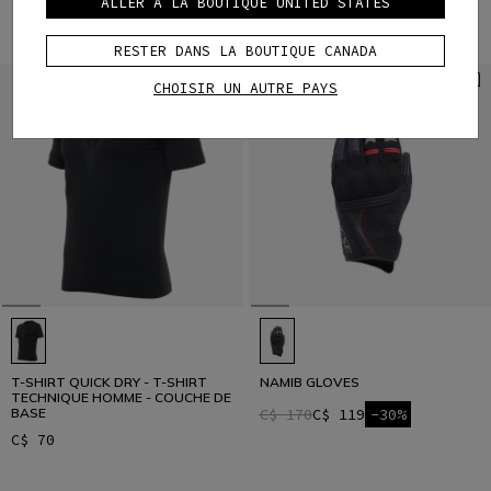
ALLER À LA BOUTIQUE UNITED STATES
RESTER DANS LA BOUTIQUE CANADA
CHOISIR UN AUTRE PAYS
T-SHIRT QUICK DRY - T-SHIRT
NAMIB GLOVES
TECHNIQUE HOMME - COUCHE DE
BASE
C$ 170
C$ 119
-30%
C$ 70