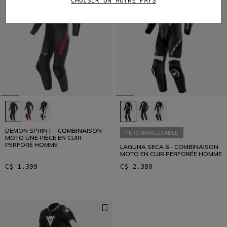
CHOISIR UN AUTRE PAYS
DEMON SPRINT - COMBINAISON
PERSONNALISABLE
MOTO UNE PIÈCE EN CUIR
PERFORÉ HOMME
LAGUNA SECA 6 - COMBINAISON
MOTO EN CUIR PERFORÉE HOMME
C$ 1.399
C$ 2.380