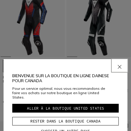
BIENVENUE SUR LA BOUTIQUE EN LIGNE DAINESE
LAGUNA SECA 6 - COMBINAISON
PERSONNALISABLE
POUR CANADA
MOTO EN CUIR PERFORÉE HOMME
LAGUNA SECA 6 - COMBINAISON
Pour un service optimal, nous vous recommandons de
MOTO EN CUIR PERFORÉE HOMME
faire vos achats sur notre boutique en ligne United
- TAILLE SHORT/TALL (S/T)
States.
C$ 2.380
C$ 2.380
ALLER À LA BOUTIQUE UNITED STATES
RESTER DANS LA BOUTIQUE CANADA