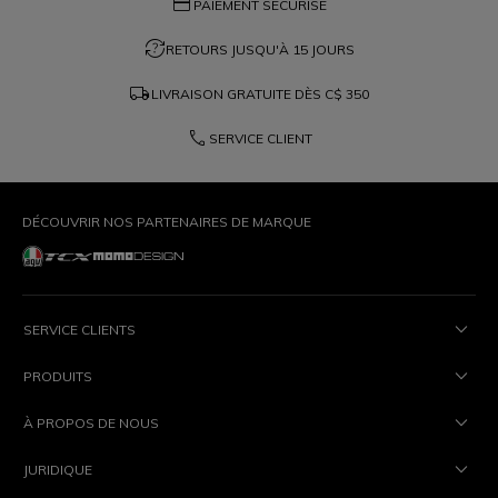
credit_card
PAIEMENT SÉCURISÉ
question_exchange
RETOURS JUSQU'À 15 JOURS
local_shipping
LIVRAISON GRATUITE DÈS
C$ 350
phone
SERVICE CLIENT
DÉCOUVRIR NOS PARTENAIRES DE MARQUE
SERVICE CLIENTS
PRODUITS
À PROPOS DE NOUS
JURIDIQUE