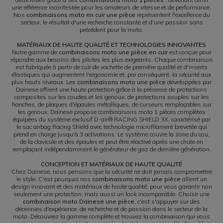
une référence incontestée pour les amateurs de vitesse et de performance.
Nos
combinaisons moto en cuir une pièce
représentent l'excellence du
secteur, le résultat d'une recherche constante et d'une passion sans
précédent pour la moto.
MATÉRIAUX DE HAUTE QUALITÉ ET TECHNOLOGIES INNOVANTES
Notre gamme de
combinaisons moto une pièce en cuir
est conçue pour
répondre aux besoins des pilotes les plus exigeants. Chaque combinaison
est fabriquée à partir de cuir de vachette de première qualité et d'inserts
élastiques qui augmentent l'ergonomie et, par conséquent, la sécurité aux
plus hauts niveaux. Les
combinaisons moto une pièce
développées par
Dainese offrent une haute protection grâce à la présence de protections
composites sur les coudes et les genoux, de protections souples sur les
hanches, de plaques d'épaules métalliques, de curseurs remplaçables sur
les genoux. Dainese propose combinaisons moto 1 pièces complètes
équipées du système exclusif D-air® RACING SHIELD 3X, caractérisé par
le sac airbag Racing Shield avec technologie microfilament brevetée qui
prend en charge jusqu'à 3 activations. Le système couvre la zone du cou,
de la clavicule et des épaules et peut être réactivé après une chute en
remplaçant indépendamment le générateur de gaz de dernière génération.
CONCEPTION ET MATÉRIAUX DE HAUTE QUALITÉ
Chez Dainese, nous pensons que la sécurité ne doit jamais compromettre
le style. C'est pourquoi nos
combinaisons moto une pièce
allient un
design innovant et des matériaux de haute qualité, pour vous garantir non
seulement une protection, mais aussi un look incomparable. Choisir une
combinaison moto Dainese une pièce
, c'est s'appuyer sur des
décennies d'expérience, de recherche et de passion dans le secteur de la
moto. Découvrez la gamme complète et trouvez la combinaison qui vous