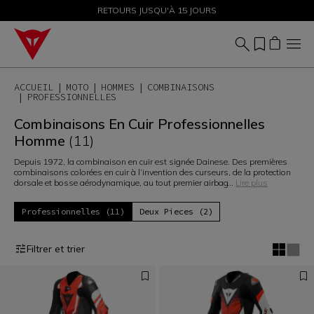
SOLDES JUSQU'À-50 % – ACHETEZ MAINTENANT
RETOURS JUSQU'À 15 JOURS
ACCUEIL
MOTO
HOMMES
COMBINAISONS
PROFESSIONNELLES
Combinaisons En Cuir Professionnelles
Homme
(11)
Depuis 1972, la combinaison en cuir est signée Dainese. Des premières
combinaisons colorées en cuir à l’invention des curseurs, de la protection
dorsale et bosse aérodynamique, au tout premier airbag
...
Lire plus
Professionnelles (11)
Deux Pieces (2)
Filtrer et trier