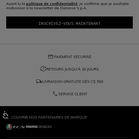
Ayant lu la
politique de confidentialité
, je confirme que je souhaite
mabonner à la newsletter de Dainese S.p.A.
credit_card
PAIEMENT SÉCURISÉ
question_exchange
RETOURS JUSQU'À 15 JOURS
local_shipping
LIVRAISON GRATUITE DÈS
C$ 350
phone
SERVICE CLIENT
DÉCOUVRIR NOS PARTENAIRES DE MARQUE