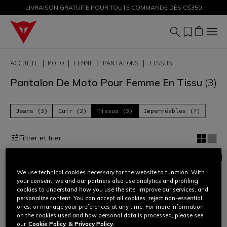
LIVRAISON GRATUITE POUR TOUTE COMMANDE DÈS C$350
SOLDES JUSQU'À-50 % – ACHETEZ MAINTENANT
ACCUEIL
MOTO
FEMME
PANTALONS
TISSUS
Pantalon De Moto Pour Femme En Tissu
(3)
Jeans (3)
Cuir (2)
Tissus (3)
Imperméables (7)
Filtrer et trier
We use technical cookies necessary for the website to function. With
your consent, we and our partners also use analytics and profiling
cookies to understand how you use the site, improve our services, and
personalize content. You can accept all cookies, reject non-essential
ones, or manage your preferences at any time. For more information
on the cookies used and how personal data is processed, please see
our
Cookie Policy
& Privacy Policy.