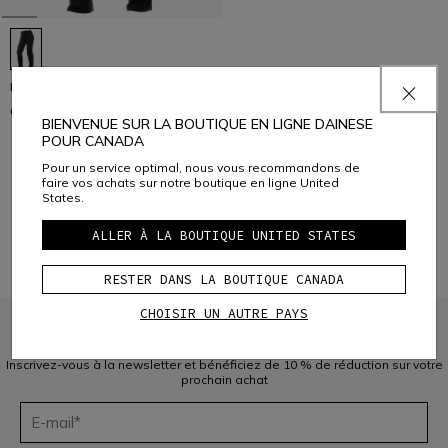
DRAKE 2 AIR TEX PANTS WMN
C$ 515
BIENVENUE SUR LA BOUTIQUE EN LIGNE DAINESE
POUR CANADA
Pour un service optimal, nous vous recommandons de
1
faire vos achats sur notre boutique en ligne United
States.
ALLER À LA BOUTIQUE UNITED STATES
RESTER DANS LA BOUTIQUE CANADA
CHOISIR UN AUTRE PAYS
INSCRIVEZ-VOUS À LA COMMUNAUTÉ
Inscrivez-vous à la newsletter et bénéficiez de 10 % de réduction sur votre
prochain achat