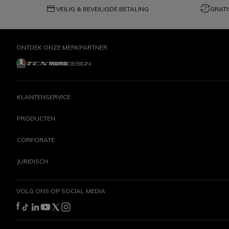
credit_card
question_exchange
VEILIG & BEVEILIGDE BETALING
GRATI
ONTDEK ONZE MERKPARTNER
KLANTENSERVICE
PRODUCTEN
CORPORATE
JURIDISCH
VOLG ONS OP SOCIAL MEDIA