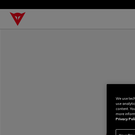
We use tech
use analyti
content. Yo
more inform
Privacy Poli