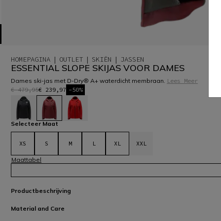
HOMEPAGINA
OUTLET
SKIËN
JASSEN
ESSENTIAL SLOPE SKIJAS VOOR DAMES
Dames ski-jas met D-Dry® A+ waterdicht membraan.
Lees Meer
€ 479,95
€ 239,97
-50%
geselecteerd
Selecteer Maat
XS
S
M
L
XL
XXL
Maattabel
Productbeschrijving
Material and Care