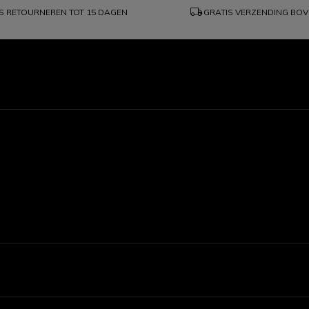
local_shipping
S RETOURNEREN TOT 15 DAGEN
GRATIS VERZENDING BO