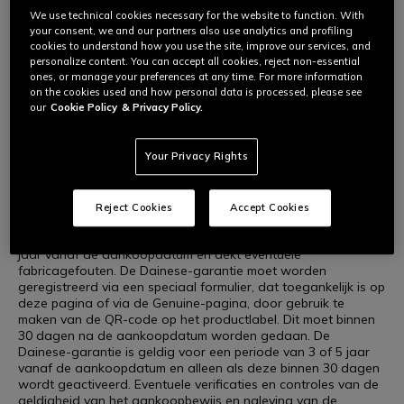
Wij geven om u, door de veiligheid van onze producten
We use technical cookies necessary for the website to function. With
WARRANTY DAINESE
your consent, we and our partners also use analytics and profiling
voortdurend te verbeteren en te bevorderen, net zoals we om
cookies to understand how you use the site, improve our services, and
de producten geven die u koopt. Daarom biedt Dainese,
personalize content. You can accept all cookies, reject non-essential
naast de wettelijke garantie van het land waarin u uw
ones, or manage your preferences at any time. For more information
Dainese-, AGV-, TCX- en Momodesign-producten heeft
on the cookies used and how personal data is processed, please see
gekocht, een verlenging van de garantie tot 3 of 5 jaar vanaf
our
Cookie Policy
& Privacy Policy.
de aankoopdatum.
Your Privacy Rights
Wat de Dainese-garantie inhoudt en hoe het werkt
Voor een selectie van Dainese-, AGV-, TCX- en Momodesign-
Reject Cookies
Accept Cookies
producten, biedt Dainese een eigen garantie die de wettelijke
garantie aanvult. Deze garantie heeft een looptijd van 3 of 5
jaar vanaf de aankoopdatum en dekt eventuele
fabricagefouten. De Dainese-garantie moet worden
geregistreerd via een speciaal formulier, dat toegankelijk is op
deze pagina of via de Genuine-pagina, door gebruik te
maken van de QR-code op het productlabel. Dit moet binnen
30 dagen na de aankoopdatum worden gedaan. De
Dainese-garantie is geldig voor een periode van 3 of 5 jaar
vanaf de aankoopdatum en alleen als deze binnen 30 dagen
wordt geactiveerd. Eventuele verificaties en controles van de
geldigheid van het aankoopbewijs en naleving van de