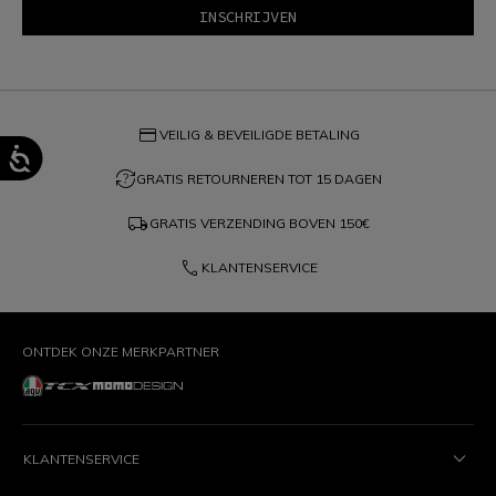
credit_card
VEILIG & BEVEILIGDE BETALING
question_exchange
GRATIS RETOURNEREN TOT 15 DAGEN
local_shipping
GRATIS VERZENDING BOVEN
150€
phone
KLANTENSERVICE
ONTDEK ONZE MERKPARTNER
KLANTENSERVICE