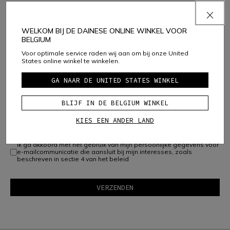
sales ondersteuning en eventuele vragen of zorgen met
betrekking tot uw aankopen.
Schrijf hier uw vraag
WELKOM BIJ DE DAINESE ONLINE WINKEL VOOR
BELGIUM
Voor optimale service raden wij aan om bij onze United
States online winkel te winkelen.
GA NAAR DE UNITED STATES WINKEL
Door dit formulier in te dienen, bevestigt u dat u het privacybeleid van
Dainese S.p.A. hebt gelezen en begrepen.
BLIJF IN DE BELGIUM WINKEL
Om ons in staat te stellen contact met u op te nemen, vinkt u de
volgende vakjes aan:
KIES EEN ANDER LAND
Ik wil graag speciale aanbiedingen ontvangen over nieuwe
producten en informatie over evenementen
Ik ga akkoord met het gebruik van mijn persoonlijke gegevens voor
e-mailcommunicatie die aansluit bij mijn interesses, zoals
beschreven in sectie 4 van het beleid