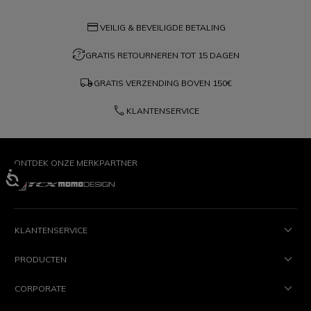
credit_card
VEILIG & BEVEILIGDE BETALING
question_exchange
GRATIS RETOURNEREN TOT 15 DAGEN
local_shipping
GRATIS VERZENDING BOVEN
150€
phone
KLANTENSERVICE
ONTDEK ONZE MERKPARTNER
KLANTENSERVICE
PRODUCTEN
CORPORATE