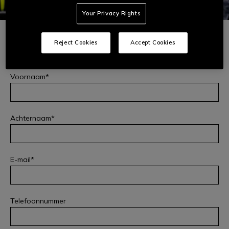
Your Privacy Rights
Type verzoek
Reject Cookies
Accept Cookies
Selecteer alstublieft
Voornaam
Achternaam
E-mail
KLANTENSERVICE
Telefoonnummer
Vul dit formulier in voor informatie of ondersteuning bij online
bestellingen, algemene informatie over onze producten, after-