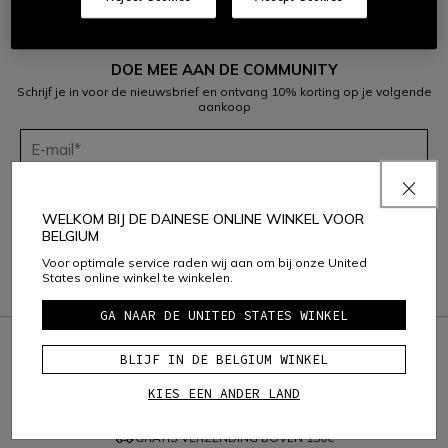
DOE MEE AAN DE COMMUNITY
Schrijf je in voor de nieuwsbrief en ontvang 10% korting op je volgende
aankoop
Met inachtneming van het
privacybeleid van Dainese S.p.A.
bevestig
ik dat ik mij wil inschrijven voor de nieuwsbrief van Dainese S.p.A.
WELKOM BIJ DE DAINESE ONLINE WINKEL VOOR
BELGIUM
Voor optimale service raden wij aan om bij onze United
States online winkel te winkelen.
GA NAAR DE UNITED STATES WINKEL
credit_card
VEILIG & BEVEILIGDE BETALING
BLIJF IN DE BELGIUM WINKEL
question_exchange
KIES EEN ANDER LAND
GRATIS RETOURNEREN TOT 15 DAGEN
local_shipping
GRATIS VERZENDING BOVEN
150€