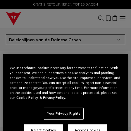
GRATIS RETOURNEREN TOT 15 DAGEN
PROMOTIES TOT 50% – SHOP NU
Beleidslijnen van de Dainese Groep
BELEIDSLIJNEN VAN DE DAINESE GROEP
We use technical cookies necessary for the website to function. With
download
Human rights policy
your consent, we and our partners also use analytics and profiling
cookies to understand how you use the site, improve our services, and
Non-discrimination, non-violence and anti-harassment
download
personalize content. You can accept all cookies, reject non-essential
policy
ones, or manage your preferences at any time. For more information
on the cookies used and how personal data is processed, please see
download
Gender equality, diversity, equity and inclusion
our
Cookie Policy
& Privacy Policy.
download
Anti-corruption policy
Your Privacy Rights
Reject Cookies
Accept Cookies