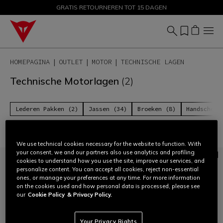
GRATIS RETOURNEREN TOT 15 DAGEN
PROMOTIES TOT 50% – SHOP NU
HOMEPAGINA
OUTLET
MOTOR
TECHNISCHE LAGEN
Technische Motorlagen
(2)
Lederen Pakken (2)
Jassen (34)
Broeken (8)
Handschoen
Filteren en Sorteren
We use technical cookies necessary for the website to function. With
your consent, we and our partners also use analytics and profiling
cookies to understand how you use the site, improve our services, and
personalize content. You can accept all cookies, reject non-essential
ones, or manage your preferences at any time. For more information
on the cookies used and how personal data is processed, please see
our
Cookie Policy
& Privacy Policy.
Your Privacy Rights