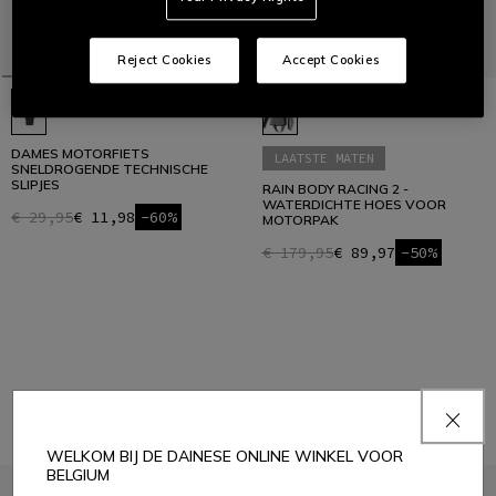
Reject Cookies
Accept Cookies
DAMES MOTORFIETS
LAATSTE MATEN
SNELDROGENDE TECHNISCHE
SLIPJES
RAIN BODY RACING 2 -
WATERDICHTE HOES VOOR
€ 29,95
€ 11,98
-60%
MOTORPAK
€ 179,95
€ 89,97
-50%
1
WELKOM BIJ DE DAINESE ONLINE WINKEL VOOR
BELGIUM