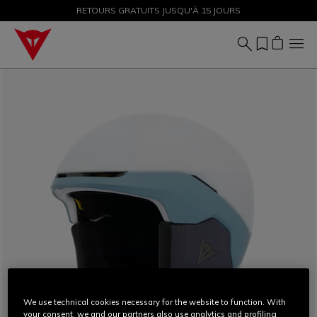
PROMOTIONS JUSQU'À-50 % – ACHETEZ MAINTENANT
RETOURS GRATUITS JUSQU'À 15 JOURS
We use technical cookies necessary for the website to function. With
your consent, we and our partners also use analytics and profiling