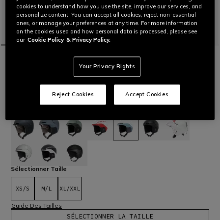
cookies to understand how you use the site, improve our services, and
personalize content. You can accept all cookies, reject non-essential
ones, or manage your preferences at any time. For more information
on the cookies used and how personal data is processed, please see
our
Cookie Policy
& Privacy Policy.
ACCUEIL
OUTLET
SKI
CASQUES ET MASQUES
NUCLEO MIPS CASQUE DE SKI
Your Privacy Rights
Casque de ski de construction hybride, léger et
aérodynamique. Avec système MIPS, conçu pour une
Reject Cookies
Accept Cookies
protection maximale.
Lire plus
199,00 €
139,30 €
-30%
sélectionné
Sélectionner Taille
XS/S
M/L
XL/XXL
Guide Des Tailles
SÉLECTIONNER LA TAILLE