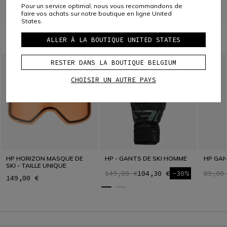
Pour un service optimal, nous vous recommandons de
faire vos achats sur notre boutique en ligne United
States.
À PORTER AVEC
ALLER À LA BOUTIQUE UNITED STATES
RESTER DANS LA BOUTIQUE BELGIUM
CHOISIR UN AUTRE PAYS
HP HORIZON MASQUE DE
HP - GANTS DE SKI HOMME
HP GAN
SKI - TAILLE UNIQUE
149,00 €
104,30 €
-30%
89,00
149,00 €