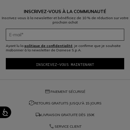
INSCRIVEZ-VOUS À LA COMMUNAUTÉ
Inscrivez-vous à la newsletter et bénéficiez de 10 % de réduction sur votre
prochain achat
Ayant lu la
politique de confidentialité
, je confirme que je souhaite
mabonner à la newsletter de Dainese S.p.A.
credit_card
PAIEMENT SÉCURISÉ
question_exchange
RETOURS GRATUITS JUSQU'À 15 JOURS
local_shipping
LIVRAISON GRATUITE DÈS
150€
phone
SERVICE CLIENT