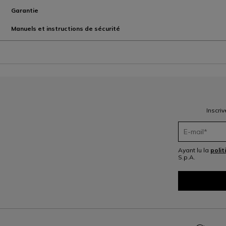
Garantie
Manuels et instructions de sécurité
Inscri
Ayant lu la
polit
S.p.A.