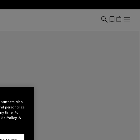
 partners also
and personalize
ny time. For
kie Policy
&
t Cookies