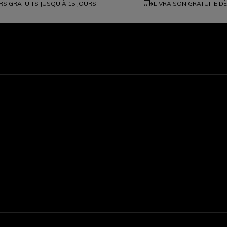
local_shipping
S GRATUITS JUSQU'À 15 JOURS
LIVRAISON GRATUITE D