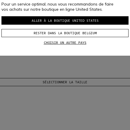
Pour un service optimal, nous vous recommandons de faire
vos achats sur notre boutique en ligne United States.
ALLER À LA BOUTIQUE UNITED STATES
RESTER DANS LA BOUTIQUE BELGIUM
CHOISIR UN AUTRE PAYS
 tous les styles de conduite. Doté d’un écran pare-soleil intégré.
Lire plu
SÉLECTIONNER LA TAILLE