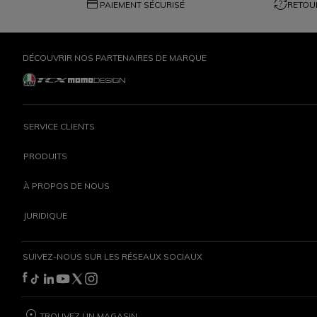
credit_card
question_exchange
PAIEMENT SÉCURISÉ
RETOUR
DÉCOUVRIR NOS PARTENAIRES DE MARQUE
SERVICE CLIENTS
PRODUITS
À PROPOS DE NOUS
JURIDIQUE
SUIVEZ-NOUS SUR LES RÉSEAUX SOCIAUX
TROUVEZ UN MAGASIN