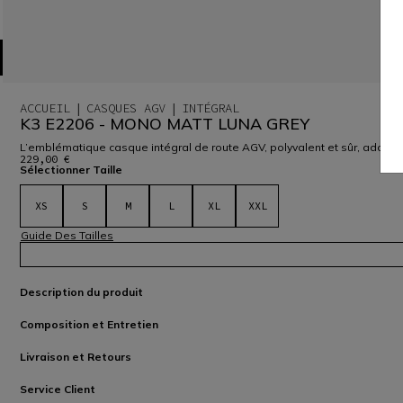
ACCUEIL
CASQUES AGV
INTÉGRAL
K3 E2206 - MONO MATT LUNA GREY
L’emblématique casque intégral de route AGV, polyvalent et sûr, adapté à
229,00 €
Sélectionner Taille
XS
S
M
L
XL
XXL
Guide Des Tailles
Description du produit
Composition et Entretien
Livraison et Retours
Service Client