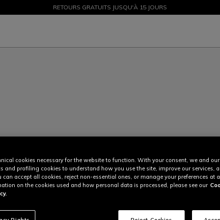
PROMOTIONS JUSQU'À-50 % – ACHETEZ MAINTENANT
RETOURS GRATUITS JUSQU'À 15 JOURS
nical cookies necessary for the website to function. With your consent, we and our
cs and profiling cookies to understand how you use the site, improve our services, 
u can accept all cookies, reject non-essential ones, or manage your preferences at a
ation on the cookies used and how personal data is processed, please see our
Coo
cy.
vacy Rights
Reject Cookies
Accep