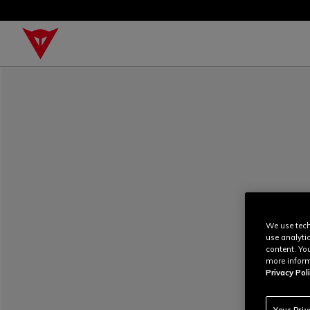
We use tech
use analyti
content. Yo
more inform
Privacy Poli
Your Pri